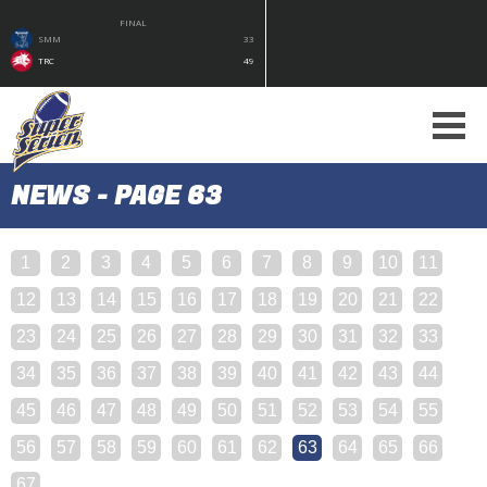
FINAL
SMM
33
TRC
49
NEWS - PAGE 63
1
2
3
4
5
6
7
8
9
10
11
12
13
14
15
16
17
18
19
20
21
22
23
24
25
26
27
28
29
30
31
32
33
34
35
36
37
38
39
40
41
42
43
44
45
46
47
48
49
50
51
52
53
54
55
56
57
58
59
60
61
62
63
64
65
66
67