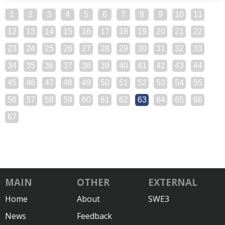
1
2
3
4
5
6
7
8
9
10
11
12
13
14
15
16
17
18
19
20
21
22
23
24
25
26
27
28
29
30
31
32
33
34
35
36
37
38
39
40
41
42
43
44
45
46
47
48
49
50
51
52
53
54
55
56
57
58
59
60
61
62
63
64
65
66
67
MAIN
OTHER
EXTERNAL
Home
About
SWE3
News
Feedback