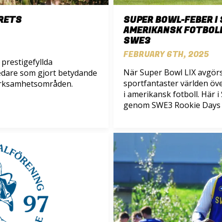
ÅRETS
SUPER BOWL-FEBER I 
AMERIKANSK FOTBOLL
SWE3
FEBRUARY 6TH, 2025
 prestigefyllda
När Super Bowl LIX avgörs
ledare som gjort betydande
sportfantaster världen över
erksamhetsområden.
i amerikansk fotboll. Här i 
genom SWE3 Rookie Days .