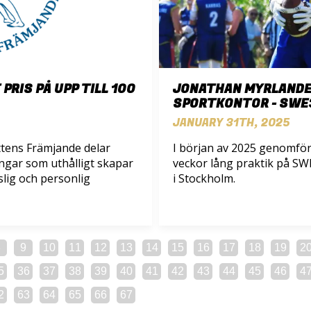
PRIS PÅ UPP TILL 100
JONATHAN MYRLANDER
SPORTKONTOR - SWE
JANUARY 31TH, 2025
ttens Främjande delar
I början av 2025 genomfö
ningar som uthålligt skapar
veckor lång praktik på SW
tslig och personlig
i Stockholm.
8
9
10
11
12
13
14
15
16
17
18
19
2
5
36
37
38
39
40
41
42
43
44
45
46
4
2
63
64
65
66
67