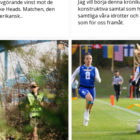
Jag vill börja denna krönik
 avgörande vinst mot de
konstruktiva samtal som h
ke Heads. Matchen, den
samtliga våra idrotter och 
rikansk...
som för oss framåt.