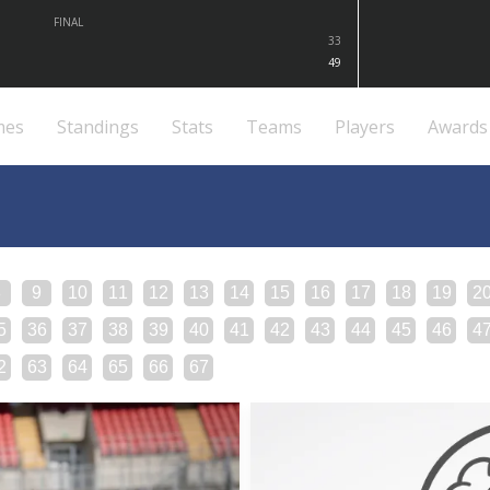
FINAL
33
49
mes
Standings
Stats
Teams
Players
Awards
8
9
10
11
12
13
14
15
16
17
18
19
2
5
36
37
38
39
40
41
42
43
44
45
46
4
2
63
64
65
66
67