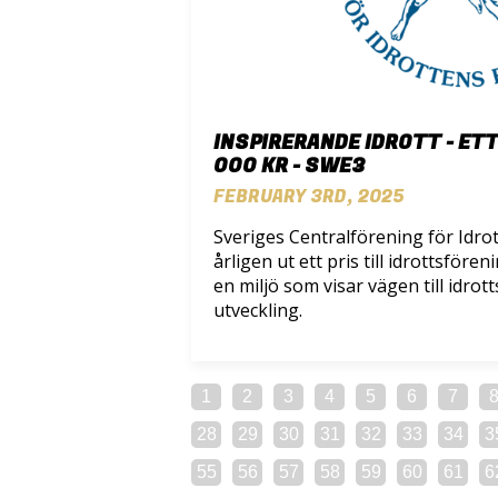
INSPIRERANDE IDROTT - ETT 
000 KR - SWE3
FEBRUARY 3RD, 2025
Sveriges Centralförening för Idro
årligen ut ett pris till idrottsföre
en miljö som visar vägen till idrot
utveckling.
1
2
3
4
5
6
7
28
29
30
31
32
33
34
3
55
56
57
58
59
60
61
6