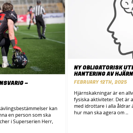
NY OBLIGATORISK UT
HANTERING AV HJÄRN
FEBRUARY 12TH, 2025
NSVARIG –
Hjärnskakningar är en allv
fysiska aktiviteter. Det är
med idrottare i alla åldra
 tävlingsbestämmelser kan
hur man ska agera om ...
nna en person som ska
cher i Superserien Herr,
.