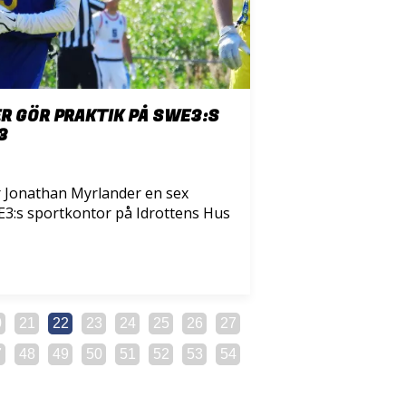
 GÖR PRAKTIK PÅ SWE3:S
3
r Jonathan Myrlander en sex
E3:s sportkontor på Idrottens Hus
0
21
22
23
24
25
26
27
7
48
49
50
51
52
53
54