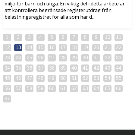
miljö för barn och unga. En viktig del i detta arbete är
att kontrollera begränsade registerutdrag från
belastningsregistret för alla som har d...
1
2
3
4
5
6
7
8
9
10
11
12
13
14
15
16
17
18
19
20
21
22
23
24
25
26
27
28
29
30
31
32
33
34
35
36
37
38
39
40
41
42
43
44
45
46
47
48
49
50
51
52
53
54
55
56
57
58
59
60
61
62
63
64
65
66
67