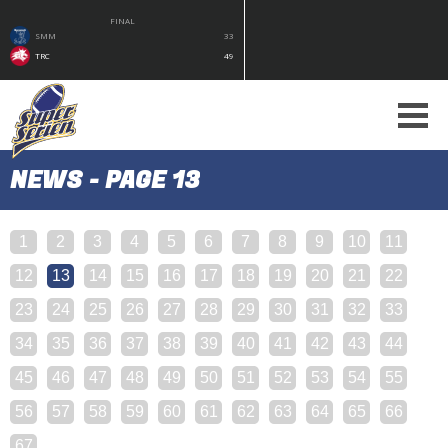
FINAL
SMM
33
TRC
49
NEWS - PAGE 13
1
2
3
4
5
6
7
8
9
10
11
12
13
14
15
16
17
18
19
20
21
22
23
24
25
26
27
28
29
30
31
32
33
34
35
36
37
38
39
40
41
42
43
44
45
46
47
48
49
50
51
52
53
54
55
56
57
58
59
60
61
62
63
64
65
66
67