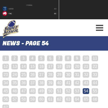
FINAL
SMM
33
TRC
49
NEWS - PAGE 54
1
2
3
4
5
6
7
8
9
10
11
12
13
14
15
16
17
18
19
20
21
22
23
24
25
26
27
28
29
30
31
32
33
34
35
36
37
38
39
40
41
42
43
44
45
46
47
48
49
50
51
52
53
54
55
56
57
58
59
60
61
62
63
64
65
66
67