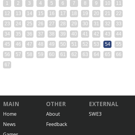
1
2
3
4
5
6
7
8
9
10
11
12
13
14
15
16
17
18
19
20
21
22
23
24
25
26
27
28
29
30
31
32
33
34
35
36
37
38
39
40
41
42
43
44
45
46
47
48
49
50
51
52
53
54
55
56
57
58
59
60
61
62
63
64
65
66
67
MAIN
OTHER
EXTERNAL
Home
About
SWE3
News
Feedback
Games