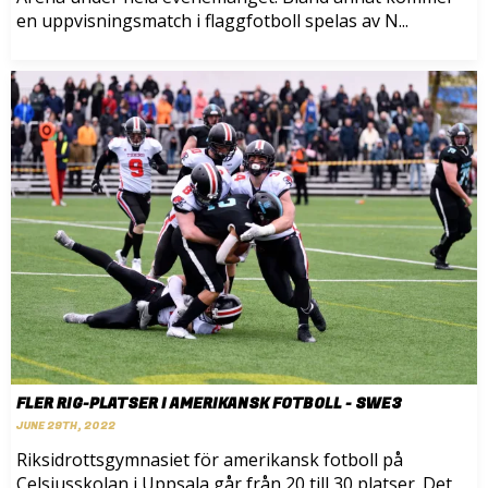
en uppvisningsmatch i flaggfotboll spelas av N...
FLER RIG-PLATSER I AMERIKANSK FOTBOLL - SWE3
JUNE 29TH, 2022
Riksidrottsgymnasiet för amerikansk fotboll på
Celsiusskolan i Uppsala går från 20 till 30 platser. Det