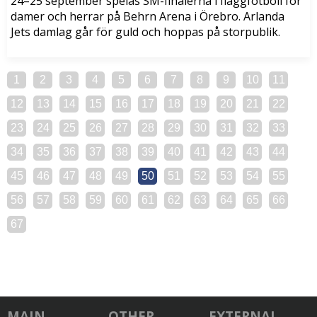
24–25 september spelas SM-finalerna i flaggfotboll för
damer och herrar på Behrn Arena i Örebro. Arlanda
Jets damlag går för guld och hoppas på storpublik.
1
2
3
4
5
6
7
8
9
10
11
12
13
14
15
16
17
18
19
20
21
22
23
24
25
26
27
28
29
30
31
32
33
34
35
36
37
38
39
40
41
42
43
44
45
46
47
48
49
50
51
52
53
54
55
56
57
58
59
60
61
62
63
64
65
66
67
MAIN
OTHER
EXTERNAL