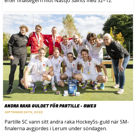
efter finalsegern mot Nässjö Saints med 32–12.
ANDRA RAKA GULDET FÖR PARTILLE - SWE3
SEPTEMBER 26TH, 2022
Partille SC vann sitt andra raka Hockey5s-guld när SM-
finalerna avgjordes i Lerum under söndagen.