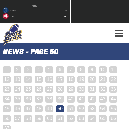
FINAL
SMM
33
TRC
49
NEWS - PAGE 50
1
2
3
4
5
6
7
8
9
10
11
12
13
14
15
16
17
18
19
20
21
22
23
24
25
26
27
28
29
30
31
32
33
34
35
36
37
38
39
40
41
42
43
44
45
46
47
48
49
50
51
52
53
54
55
56
57
58
59
60
61
62
63
64
65
66
67