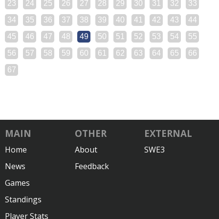
23
24
25
26
27
28
29
30
31
32
33
34
35
36
37
38
39
40
41
42
43
44
45
46
47
48
49
50
51
52
53
54
55
56
57
58
59
60
61
62
63
64
65
66
67
MAIN
OTHER
EXTERNAL
Home
About
SWE3
News
Feedback
Games
Standings
Player Stats