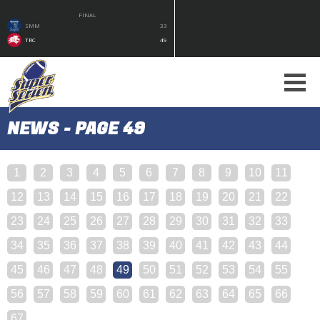
FINAL
SMM
33
TRC
49
NEWS - PAGE 49
1
2
3
4
5
6
7
8
9
10
11
12
13
14
15
16
17
18
19
20
21
22
23
24
25
26
27
28
29
30
31
32
33
34
35
36
37
38
39
40
41
42
43
44
45
46
47
48
49
50
51
52
53
54
55
56
57
58
59
60
61
62
63
64
65
66
67