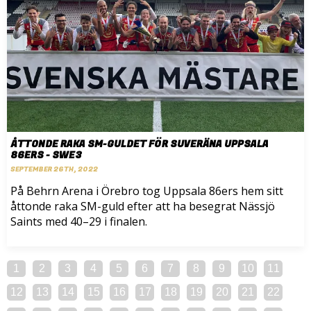
ÅTTONDE RAKA SM-GULDET FÖR SUVERÄNA UPPSALA
86ERS - SWE3
SEPTEMBER 26TH, 2022
På Behrn Arena i Örebro tog Uppsala 86ers hem sitt
åttonde raka SM-guld efter att ha besegrat Nässjö
Saints med 40–29 i finalen.
1
2
3
4
5
6
7
8
9
10
11
12
13
14
15
16
17
18
19
20
21
22