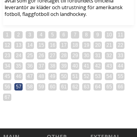
avtal som gör företaget till förbundets officiella
leverantör av kläder och utrustning för amerikansk
fotboll, flaggfotboll och landhockey.
1
2
3
4
5
6
7
8
9
10
11
12
13
14
15
16
17
18
19
20
21
22
23
24
25
26
27
28
29
30
31
32
33
34
35
36
37
38
39
40
41
42
43
44
45
46
47
48
49
50
51
52
53
54
55
56
57
58
59
60
61
62
63
64
65
66
67
MAIN
OTHER
EXTERNAL