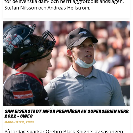
för de svenska dam- och herrflaggfotbollslandslagen,
Stefan Nilsson och Andreas Hellström.
SAM EISENSTADT INFÖR PREMIÄREN AV SUPERSERIEN HERR
2022 - SWE3
MARCH 31TH, 2022
På lördag sparkar Örebro Black Knights av säsongen