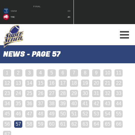
FINAL
SMM
33
TRC
49
NEWS - PAGE 57
1
2
3
4
5
6
7
8
9
10
11
12
13
14
15
16
17
18
19
20
21
22
23
24
25
26
27
28
29
30
31
32
33
34
35
36
37
38
39
40
41
42
43
44
45
46
47
48
49
50
51
52
53
54
55
56
57
58
59
60
61
62
63
64
65
66
67