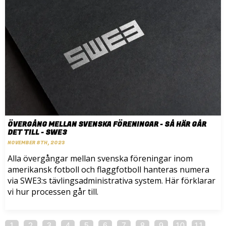
ÖVERGÅNG MELLAN SVENSKA FÖRENINGAR - SÅ HÄR GÅR
DET TILL - SWE3
NOVEMBER 8TH, 2023
Alla övergångar mellan svenska föreningar inom
amerikansk fotboll och flaggfotboll hanteras numera
via SWE3:s tävlingsadministrativa system. Här förklarar
vi hur processen går till.
1
2
3
4
5
6
7
8
9
10
11