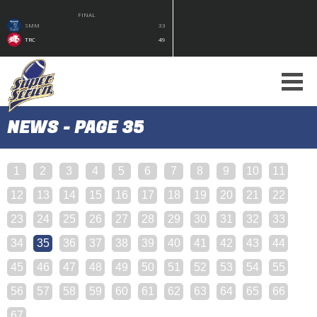
FINAL
SMM
33
TRC
49
NEWS - PAGE 35
1
2
3
4
5
6
7
8
9
10
11
12
13
14
15
16
17
18
19
20
21
22
23
24
25
26
27
28
29
30
31
32
33
34
35
36
37
38
39
40
41
42
43
44
45
46
47
48
49
50
51
52
53
54
55
56
57
58
59
60
61
62
63
64
65
66
67