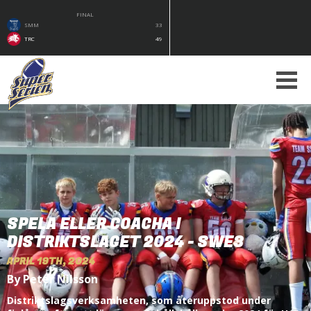
FINAL
SMM
33
TRC
49
SPELA ELLER COACHA I
DISTRIKTSLAGET 2024 - SWE3
APRIL 19TH, 2024
By Peter Nilsson
Distriktslagsverksamheten, som återuppstod under