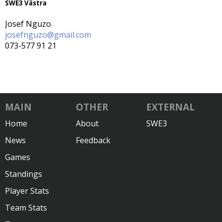
SWE3 Västra
Josef Nguzo
josefnguzo@gmail.com
073-577 91 21
MAIN
OTHER
EXTERNAL
Home
About
SWE3
News
Feedback
Games
Standings
Player Stats
Team Stats