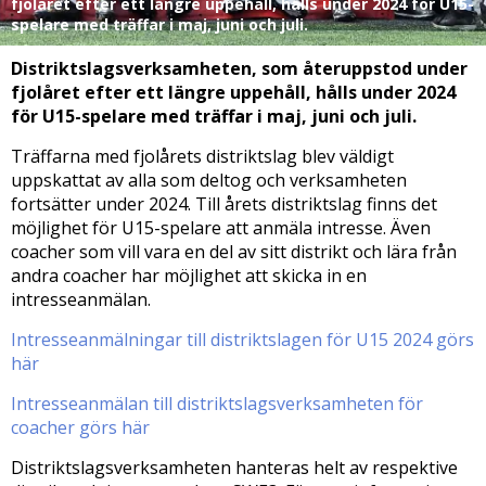
fjolåret efter ett längre uppehåll, hålls under 2024 för U15-
spelare med träffar i maj, juni och juli.
Distriktslagsverksamheten, som återuppstod under
fjolåret efter ett längre uppehåll, hålls under 2024
för U15-spelare med träffar i maj, juni och juli.
Träffarna med fjolårets distriktslag blev väldigt
uppskattat av alla som deltog och verksamheten
fortsätter under 2024. Till årets distriktslag finns det
möjlighet för U15-spelare att anmäla intresse. Även
coacher som vill vara en del av sitt distrikt och lära från
andra coacher har möjlighet att skicka in en
intresseanmälan.
Intresseanmälningar till distriktslagen för U15 2024 görs
här
Intresseanmälan till distriktslagsverksamheten för
coacher görs här
Distriktslagsverksamheten hanteras helt av respektive