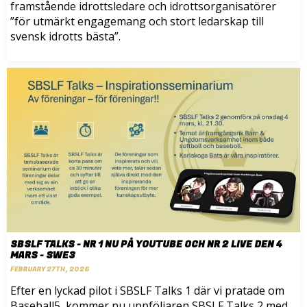
framstående idrottsledare och idrottsorganisatörer
”för utmärkt engagemang och stort ledarskap till
svensk idrotts bästa”.
SBSLF TALKS - NR 1 NU PÅ YOUTUBE OCH NR 2 LIVE DEN 4
MARS - SWE3
FEBRUARY 27TH, 2026
Efter en lyckad pilot i SBSLF Talks 1 där vi pratade om
Baseball5, kommer nu uppföljaren SBSLF Talks 2 med