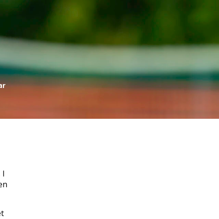
ar
 I
en
et