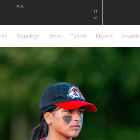
FINAL
33
49
mes
Standings
Stats
Teams
Players
Awards