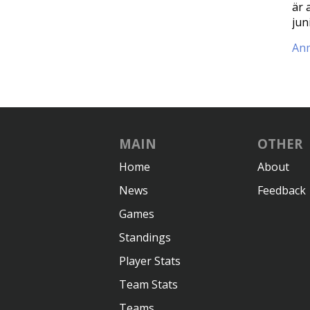
är 
jun
Anm
MAIN
OTHER
Home
About
News
Feedback
Games
Standings
Player Stats
Team Stats
Teams