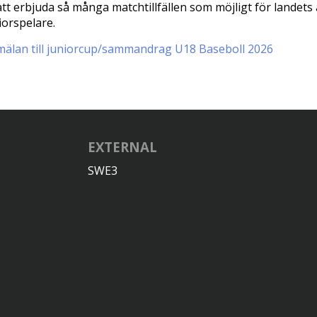
att erbjuda så många matchtillfällen som möjligt för landets 
iorspelare.
älan till juniorcup/sammandrag U18 Baseboll 2026
EXTERNAL
SWE3