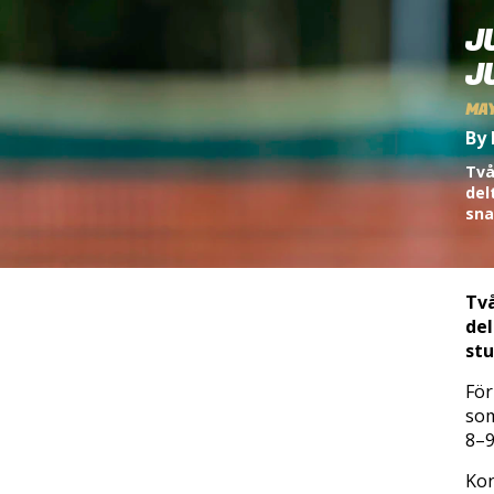
J
J
MAY
By 
Två
del
sna
Två
del
stu
För
som
8–9
Kon