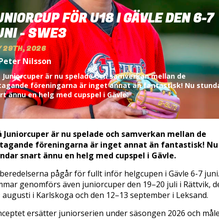
UNIORCUP FÖR U18 I GÄVLE DEN 6-7
UNI - SWE3
 29TH, 2026
Peter Nilsson
 Juniorcuper är nu spelade och samverkan mellan de
tagande föreningarna är inget annat än fantastisk! Nu stund
rt ännu en helg med cupspel i Gävle.
 Juniorcuper är nu spelade och samverkan mellan de
tagande föreningarna är inget annat än fantastisk! Nu
ndar snart ännu en helg med cupspel i Gävle.
beredelserna pågår för fullt inför helgcupen i Gävle 6-7 juni.
mar genomförs även juniorcuper den 19–20 juli i Rättvik, d
 augusti i Karlskoga och den 12–13 september i Leksand.
ceptet ersätter juniorserien under säsongen 2026 och mål