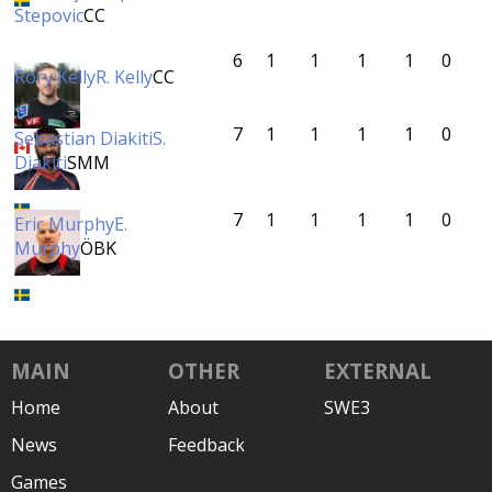
Stepovic
CC
6
1
1
1
1
0
Rory Kelly
R. Kelly
CC
7
1
1
1
1
0
Sebastian Diakiti
S.
Diakiti
SMM
7
1
1
1
1
0
Eric Murphy
E.
Murphy
ÖBK
MAIN
OTHER
EXTERNAL
Home
About
SWE3
News
Feedback
Games