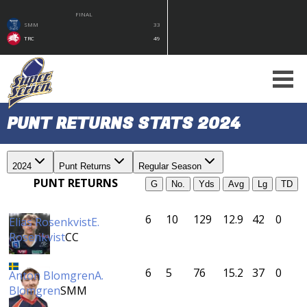
FINAL
SMM
33
TRC
49
PUNT RETURNS STATS 2024
2024
Punt Returns
Regular Season
PUNT RETURNS
G
No.
Yds
Avg
Lg
TD
6
10
129
12.9
42
0
Elias Rosenkvist
E.
Rosenkvist
CC
6
5
76
15.2
37
0
Anton Blomgren
A.
Blomgren
SMM