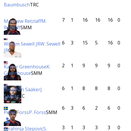
Baumbusch
TRC
7
1
16
16
16
0
Matthew Retzlaff
M.
Retzlaff
SMM
6
3
15
5
16
0
William Sewell JR
W. Sewell
JR
OV
2
1
9
9
9
0
Kamar Greenhouse
K.
Greenhouse
SMM
6
1
8
8
8
0
Jonathan Sääker
J.
Sääker
CC
6
3
6
2
6
0
Peter Forss
P. Forss
SMM
3
1
3
3
3
0
Strahinja Stepovic
S.