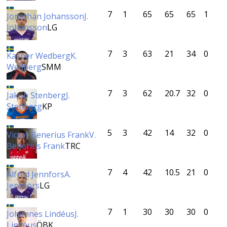
7
1
65
65
65
1
Jonathan Johansson
J.
Johansson
LG
7
3
63
21
34
0
Kasper Wedberg
K.
Wedberg
SMM
7
3
62
20.7
32
0
Jakob Stenberg
J.
Stenberg
KP
5
3
42
14
32
0
Victor Benerius Frank
V.
Benerius Frank
TRC
7
4
42
10.5
21
0
Alfred Jennfors
A.
Jennfors
LG
7
1
30
30
30
0
Johannes Lindéus
J.
Lindéus
ÖBK