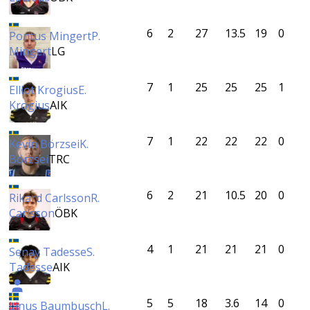
6
2
27
13.5
19
0
Pontus Mingert
P.
Mingert
LG
7
1
25
25
25
1
Elliot Krogius
E.
Krogius
AIK
7
1
22
22
22
0
Kevin Börzsei
K.
Börzsei
TRC
6
2
21
10.5
20
0
Rikard Carlsson
R.
Carlsson
ÖBK
4
1
21
21
21
0
Senay Tadesse
S.
Tadesse
AIK
5
5
18
3.6
14
0
Linus Baumbusch
L.