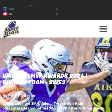
FINAL
SMM
33
TRC
49
VINNARE I MVP AWARDS 2024 I
DIVISION 1 DAM - SWE3
JULY 6TH, 2024
By Peter Nilsson
I samband med SM-finalen i Tyresö den 6 juli
presenterades vinnarna i SWE3 MVP Awards Amerikansk