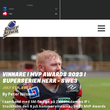
FINAL
SMM
33
TRC
49
VINNARE I MVP AWARDS 2023 I
SUPERSERIEN HERR - SWE3
JULY 8TH, 2023
By Peter Nilsson
I samband med SM-finalen på Zinkensdamms IP i
Stockholm den 8 juli kommer vinnarna i SWE3 MVP Awards