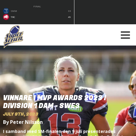
FINAL
SMM
33
TRC
49
VINNARE I MVP AWARDS 2023 I
DIVISION 1 DAM - SWE3
JULY 9TH, 2023
By Peter Nilsson
I samband med SM-finalen den 9 juli presenterades