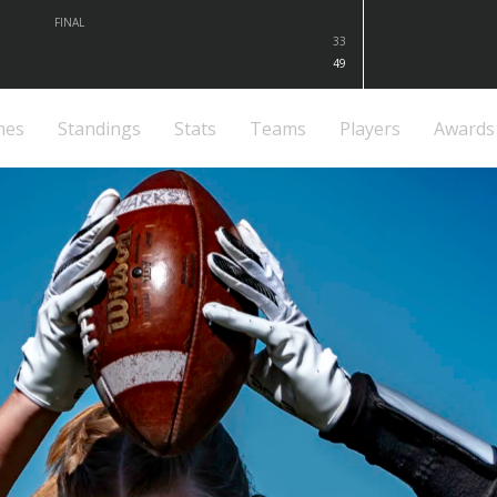
FINAL
33
49
mes
Standings
Stats
Teams
Players
Awards