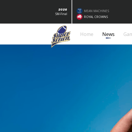
2026
MEAN MACHINES
SM-Final
ROYAL CROWNS
Home
News
Ga