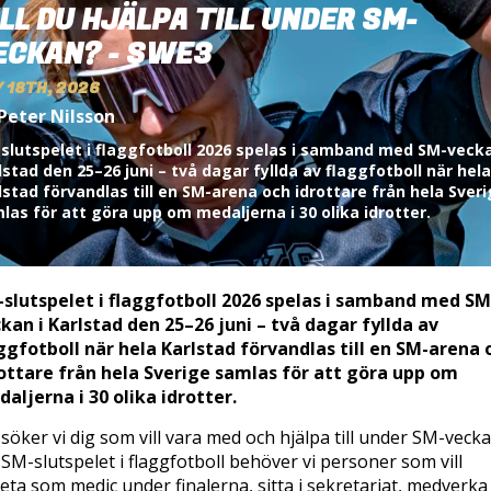
ILL DU HJÄLPA TILL UNDER SM-
ECKAN? - SWE3
 18TH, 2026
Peter Nilsson
slutspelet i flaggfotboll 2026 spelas i samband med SM-vecka
lstad den 25–26 juni – två dagar fyllda av flaggfotboll när hela
lstad förvandlas till en SM-arena och idrottare från hela Sver
las för att göra upp om medaljerna i 30 olika idrotter.
slutspelet i flaggfotboll 2026 spelas i samband med SM
kan i Karlstad den 25–26 juni – två dagar fyllda av
ggfotboll när hela Karlstad förvandlas till en SM-arena 
ottare från hela Sverige samlas för att göra upp om
aljerna i 30 olika idrotter.
söker vi dig som vill vara med och hjälpa till under SM-vecka
l SM-slutspelet i flaggfotboll behöver vi personer som vill
eta som medic under finalerna, sitta i sekretariat, medverka 