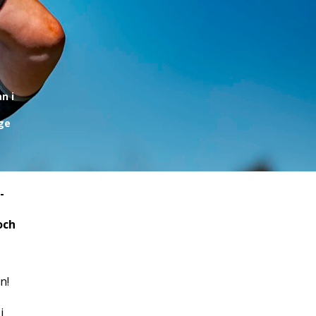
n i
ige
-
och
n!
i