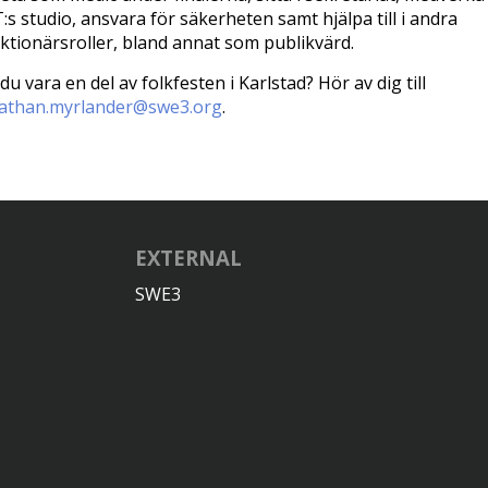
:s studio, ansvara för säkerheten samt hjälpa till i andra
ktionärsroller, bland annat som publikvärd.
l du vara en del av folkfesten i Karlstad? Hör av dig till
athan.myrlander@swe3.org
.
EXTERNAL
SWE3