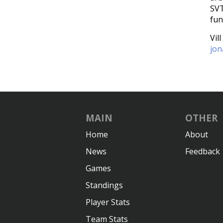
SVT
fun
Vil
jon
MAIN
OTHER
Home
About
News
Feedback
Games
Standings
Player Stats
Team Stats