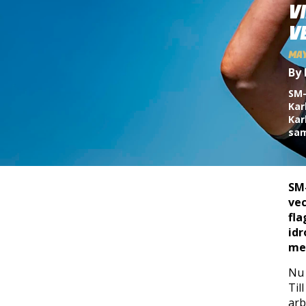
V
V
MAY
By 
SM-
Kar
Kar
sam
SM-
vec
fla
idr
med
Nu 
Til
arb