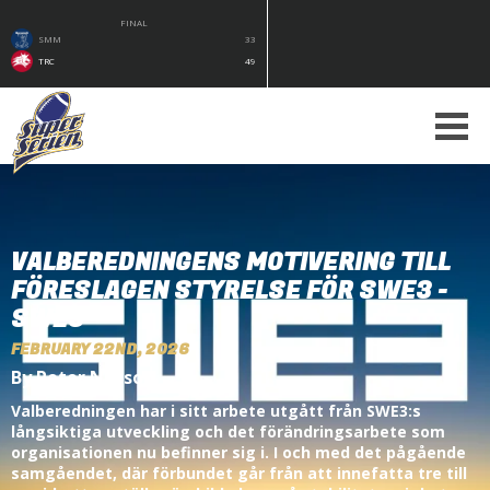
FINAL
SMM
33
TRC
49
VALBEREDNINGENS MOTIVERING TILL
FÖRESLAGEN STYRELSE FÖR SWE3 -
SWE3
FEBRUARY 22ND, 2026
By Peter Nilsson
Valberedningen har i sitt arbete utgått från SWE3:s
långsiktiga utveckling och det förändringsarbete som
organisationen nu befinner sig i. I och med det pågående
samgåendet, där förbundet går från att innefatta tre till