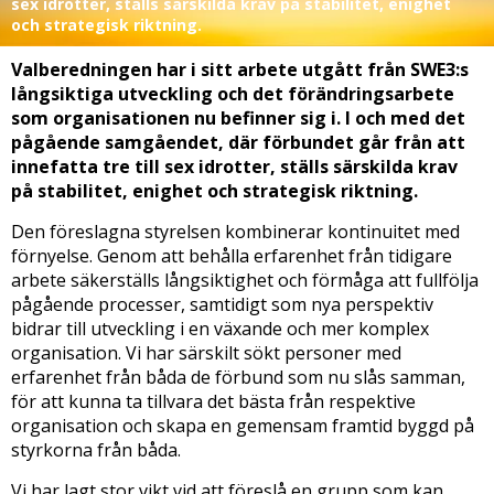
sex idrotter, ställs särskilda krav på stabilitet, enighet
och strategisk riktning.
Valberedningen har i sitt arbete utgått från SWE3:s
långsiktiga utveckling och det förändringsarbete
som organisationen nu befinner sig i. I och med det
pågående samgåendet, där förbundet går från att
innefatta tre till sex idrotter, ställs särskilda krav
på stabilitet, enighet och strategisk riktning.
Den föreslagna styrelsen kombinerar kontinuitet med
förnyelse. Genom att behålla erfarenhet från tidigare
arbete säkerställs långsiktighet och förmåga att fullfölja
pågående processer, samtidigt som nya perspektiv
bidrar till utveckling i en växande och mer komplex
organisation. Vi har särskilt sökt personer med
erfarenhet från båda de förbund som nu slås samman,
för att kunna ta tillvara det bästa från respektive
organisation och skapa en gemensam framtid byggd på
styrkorna från båda.
Vi har lagt stor vikt vid att föreslå en grupp som kan