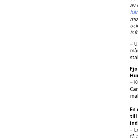
av 
här
mot
ock
Inf
– U
mån
sta
Fjo
Hu
– K
Car
mäk
En 
til
ind
– L
få 