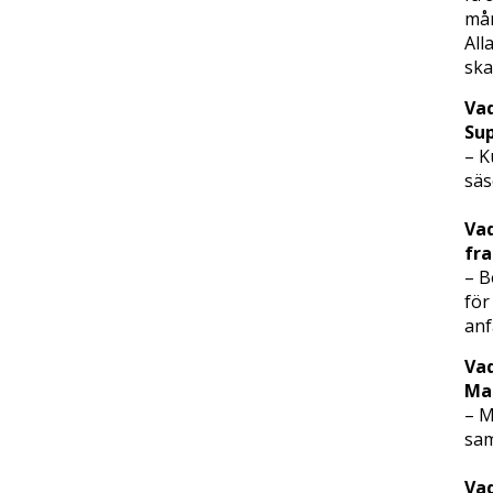
mån
All
ska
Vad
Sup
– K
säs
Vad
fra
– B
för
anf
Vad
Ma
– M
sam
Vad