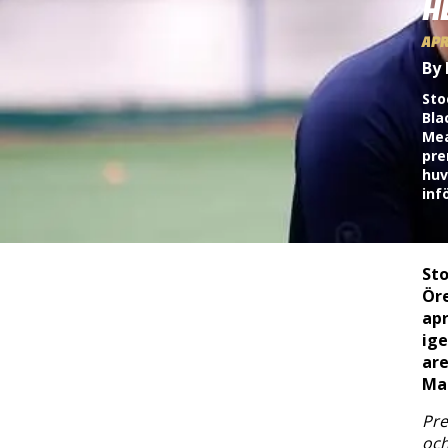
H
APR
By 
Sto
Bla
Mea
pre
huv
inf
St
Öre
apr
ige
are
Mac
Pre
och