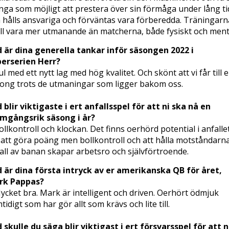
ga som möjligt att prestera över sin förmåga under lång ti
a hålls ansvariga och förväntas vara förberedda. Träningarn
ll vara mer utmanande än matcherna, både fysiskt och menta
 är dina generella tankar inför säsongen 2022 i
erserien Herr?
ul med ett nytt lag med hög kvalitet. Och skönt att vi får till 
ong trots de utmaningar som ligger bakom oss.
 blir viktigaste i ert anfallsspel för att ni ska nå en
mgångsrik säsong i år?
ollkontroll och klockan. Det finns oerhörd potential i anfalle
 att göra poäng men bollkontroll och att hålla motståndarn
all av banan skapar arbetsro och självförtroende.
 är dina första intryck av er amerikanska QB för året,
rk Pappas?
ycket bra. Mark är intelligent och driven. Oerhört ödmjuk
tidigt som har gör allt som krävs och lite till.
 skulle du säga blir viktigast i ert försvarsspel för att n