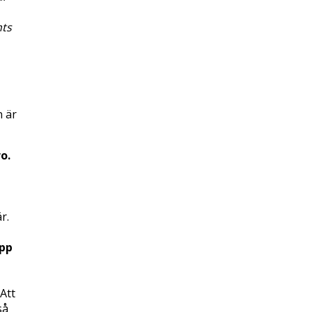
hts
n är
o.
r.
upp
Att
så