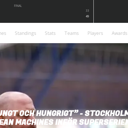
FINAL
33
49
mes
Standings
Stats
Teams
Players
Awards
UNGT OCH HUNGRIGT” - STOCKHOL
EAN MACHINES INFÖR SUPERSERIE