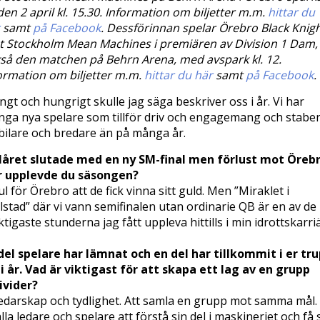
den 2 april kl. 15.30. Information om biljetter m.m.
hittar du
samt
på Facebook
. Dessförinnan spelar Örebro Black Knig
 Stockholm Mean Machines i premiären av Division 1 Dam,
så den matchen på Behrn Arena, med avspark kl. 12.
ormation om biljetter m.m.
hittar du här
samt
på Facebook
.
ngt och hungrigt skulle jag säga beskriver oss i år. Vi har
ga nya spelare som tillför driv och engagemang och stabe
bilare och bredare än på många år.
låret slutade med en ny SM-final men förlust mot Örebr
r upplevde du säsongen?
ul för Örebro att de fick vinna sitt guld. Men ”Miraklet i
lstad” där vi vann semifinalen utan ordinarie QB är en av de
tigaste stunderna jag fått uppleva hittills i min idrottskarriä
del spelare har lämnat och en del har tillkommit i er tr
l i år. Vad är viktigast för att skapa ett lag av en grupp
ivider?
edarskap och tydlighet. Att samla en grupp mot samma mål. 
alla ledare och spelare att förstå sin del i maskineriet och få 