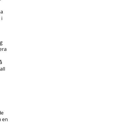
pa
 i
ag
era
å
all
de
h en