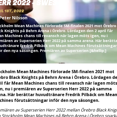
ERR 2022 - SWE3
IL 1ST, 2022
Peter Nilsson
ckholm Mean Machines förlorade SM-finalen 2021 mot Örebro
ck Knights på Behrn Arena i Örebro. Lördagen den 2 april får
n Machines chans till revansch när lagen möts igen, nu i
miären av Superserien Herr 2022 på samma arena. Här berätt
udtränare Fredrik Pilbäck om Mean Machines förutsättningar
ör den nya säsongen. Premiären av Superserien [&hellip;]
ockholm Mean Machines förlorade SM-finalen 2021 mot
bro Black Knights på Behrn Arena i Örebro. Lördagen d
il får Mean Machines chans till revansch när lagen möt
n, nu i premiären av Superserien Herr 2022 på samma
na. Här berättar huvudtränare Fredrik Pilbäck om Mea
hines förutsättningar inför den nya säsongen.
miären av Superserien Herr 2022 mellan Örebro Black Knig
 Stockholm Mean Machines på Behrn Arena i Örebro spark