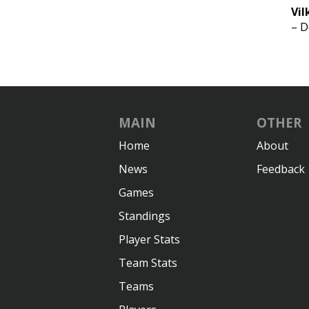
Vil
– D
MAIN
OTHER
Home
About
News
Feedback
Games
Standings
Player Stats
Team Stats
Teams