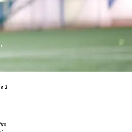
ar
en 2
s
n
hts
ar