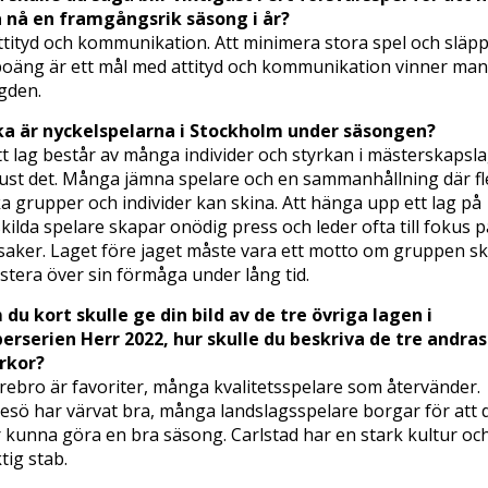
 nå en framgångsrik säsong i år?
ttityd och kommunikation. Att minimera stora spel och släp
poäng är ett mål med attityd och kommunikation vinner man
gden.
ka är nyckelspelarna i Stockholm under säsongen?
tt lag består av många individer och styrkan i mästerskapsl
just det. Många jämna spelare och en sammanhållning där fl
ka grupper och individer kan skina. Att hänga upp ett lag på
kilda spelare skapar onödig press och leder ofta till fokus p
 saker. Laget före jaget måste vara ett motto om gruppen sk
stera över sin förmåga under lång tid.
du kort skulle ge din bild av de tre övriga lagen i
erserien Herr 2022, hur skulle du beskriva de tre andras
rkor?
rebro är favoriter, många kvalitetsspelare som återvänder.
esö har värvat bra, många landslagsspelare borgar för att 
 kunna göra en bra säsong. Carlstad har en stark kultur oc
tig stab.