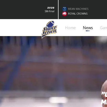
2026
MEAN MACHINES
SM-Final
ROYAL CROWNS
Home
News
Ga
”
M