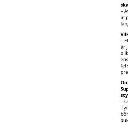
ska
– A
in 
län
Vil
– E
är 
oli
ens
fel
pre
Om 
Sup
sty
– Ö
Tyr
bör
duk