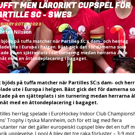
UFFT MEN LÄRORIKT CUPSPEL FÖR
ARTILLE SC - SWE3
RUARY 20TH, 2023
Peter Nilsson
 bjöds på tuffa matcher när Partilles SC:s dam- och herrlag
lade ute i Europa i helgen. Bäst gick det för damerna som
tade på en sjätteplats i sin turnering medan herrarna åkte
åt med en åttondeplacering i bagaget.
 bjöds på tuffa matcher när Partilles SC:s dam- och her
lade ute i Europa i helgen. Bäst gick det för damerna s
tade på en sjätteplats i sin turnering medan herrarna 
måt med en åttondeplacering i bagaget.
tilles herrlag spelade i EuroHockey Indoor Club Champions
s’ Trophy i tyska Mannheim, och för ett lag med flera
utanter när det gäller europeiskt cupspel blev det en tuff 
orik upplevelse. I pool A blev det tre raka förluster – 3-9 mot