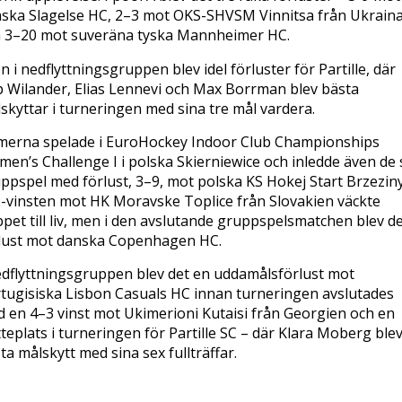
ska Slagelse HC, 2–3 mot OKS-SHVSM Vinnitsa från Ukrain
 3–20 mot suveräna tyska Mannheimer HC.
n i nedflyttningsgruppen blev idel förluster för Partille, där
ip Wilander, Elias Lennevi och Max Borrman blev bästa
skyttar i turneringen med sina tre mål vardera.
erna spelade i EuroHockey Indoor Club Championships
en’s Challenge I i polska Skierniewice och inledde även de s
ppspel med förlust, 3–9, mot polska KS Hokej Start Brzeziny
-vinsten mot HK Moravske Toplice från Slovakien väckte
pet till liv, men i den avslutande gruppspelsmatchen blev d
lust mot danska Copenhagen HC.
edflyttningsgruppen blev det en uddamålsförlust mot
tugisiska Lisbon Casuals HC innan turneringen avslutades
 en 4–3 vinst mot Ukimerioni Kutaisi från Georgien och en
tteplats i turneringen för Partille SC – där Klara Moberg ble
ta målskytt med sina sex fullträffar.