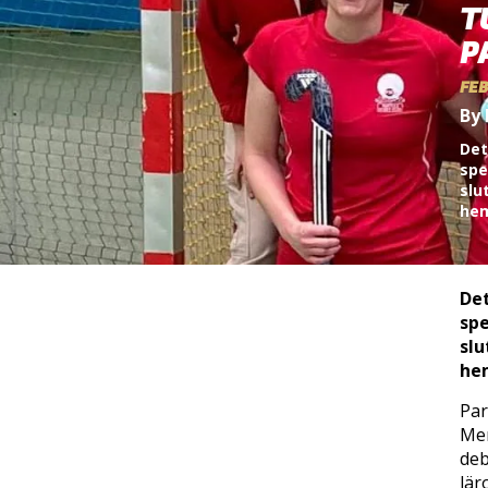
T
P
FEB
By 
Det
spe
slu
hem
Det
spe
slu
he
Par
Men
deb
lär