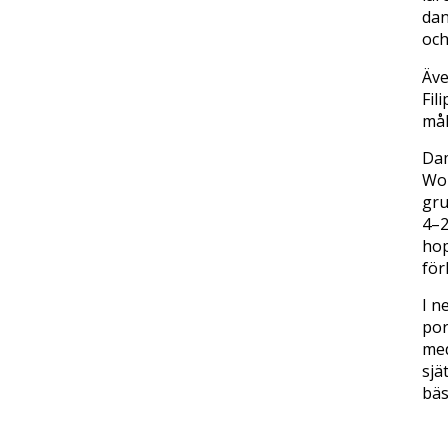
dan
och
Äve
Fil
mål
Dam
Wom
gru
4–2
hop
för
I n
por
med
sjä
bäs