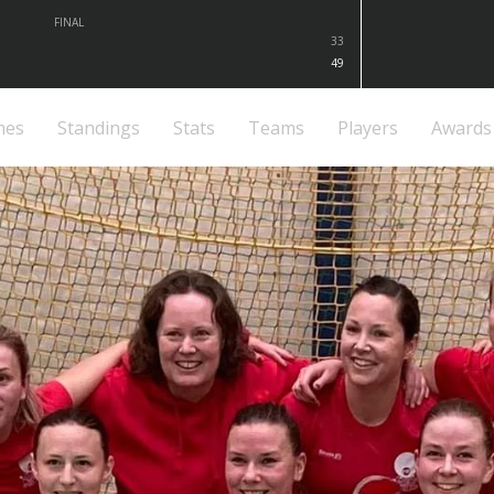
FINAL
33
49
mes
Standings
Stats
Teams
Players
Awards