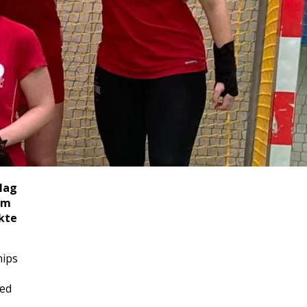
rlag
om
åkte
hips
med