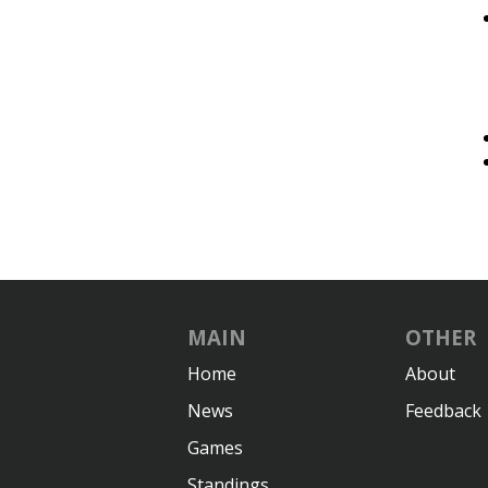
MAIN
OTHER
Home
About
News
Feedback
Games
Standings