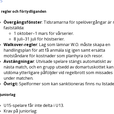
25
 regler och förtydliganden
Övergångsfönster
: Tidsramarna för spelövergångar är 
fastställda:
1 oktober–1 mars för vårserier.
8 juli–31 juli för höstserier.
Walkover-regler
: Lag som lämnar W.O. måste skapa en
handlingsplan för att få anmäla sig igen samt ersätta
motståndare för kostnader som planhyra och resor.
Avstängningar
: Utvisade spelare stängs automatiskt av
nästa match, och en grupp utsedd av domartuskottet kan
utdöma ytterligare påföljder vid regelbrott som missades
under matchen.
Övrigt:
Spelformer som kan sanktioneras finns nu listade
 juniorlag
U15-spelare får inte delta i U13.
Krav på juniorlag: