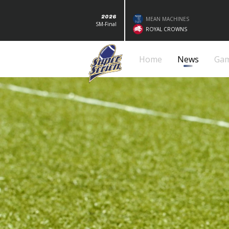
2026
MEAN MACHINES
SM-Final
ROYAL CROWNS
Home
News
Ga