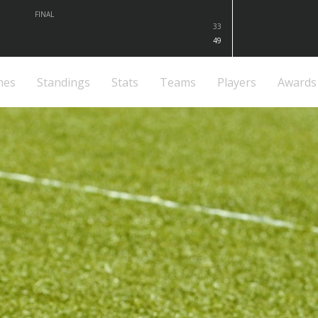
FINAL
33
49
mes
Standings
Stats
Teams
Players
Awards