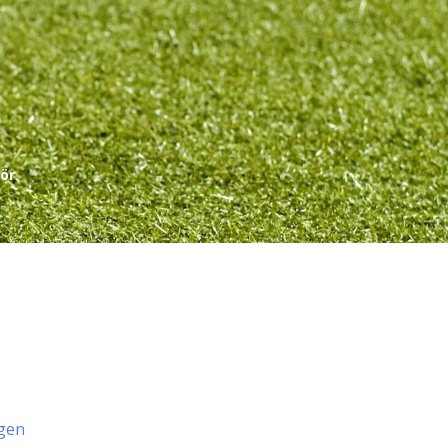
ör
ngen