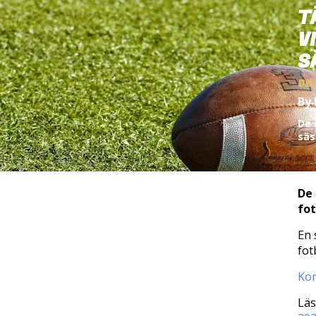
T
V
S
DE
By 
De 
säs
De
fot
En 
fot
Kom
Läs