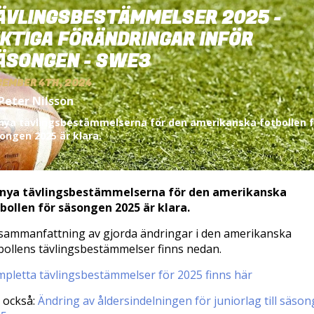
ÄVLINGSBESTÄMMELSER 2025 -
IKTIGA FÖRÄNDRINGAR INFÖR
ÄSONGEN - SWE3
CEMBER 4TH, 2024
Peter Nilsson
nya tävlingsbestämmelserna för den amerikanska fotbollen f
ongen 2025 är klara.
 nya tävlingsbestämmelserna för den amerikanska
bollen för säsongen 2025 är klara.
sammanfattning av gjorda ändringar i den amerikanska
bollens tävlingsbestämmelser finns nedan.
pletta tävlingsbestämmelser för 2025 finns här
 också:
Ändring av åldersindelningen för juniorlag till säso