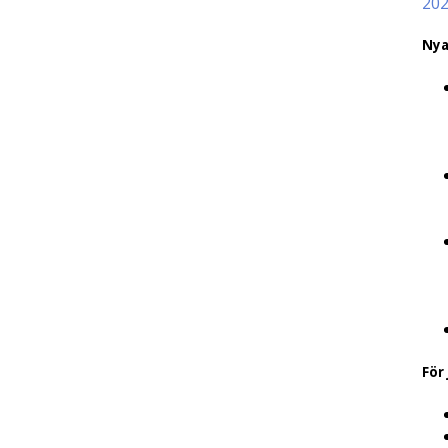
20
Nya
För