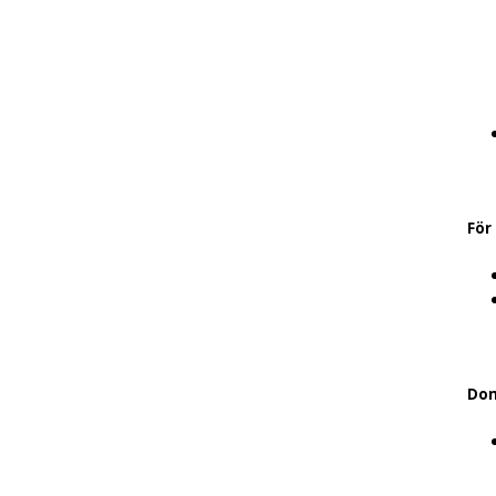
För
Dom