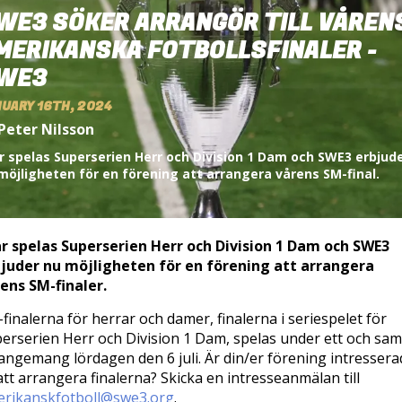
WE3 SÖKER ARRANGÖR TILL VÅREN
MERIKANSKA FOTBOLLSFINALER -
WE3
UARY 16TH, 2024
Peter Nilsson
år spelas Superserien Herr och Division 1 Dam och SWE3 erbjud
möjligheten för en förening att arrangera vårens SM-final.
år spelas Superserien Herr och Division 1 Dam och SWE3
juder nu möjligheten för en förening att arrangera
ens SM-finaler.
finalerna för herrar och damer, finalerna i seriespelet för
erserien Herr och Division 1 Dam, spelas under ett och sa
angemang lördagen den 6 juli. Är din/er förening intressera
att arrangera finalerna? Skicka en intresseanmälan till
rikanskfotboll@swe3.org
.