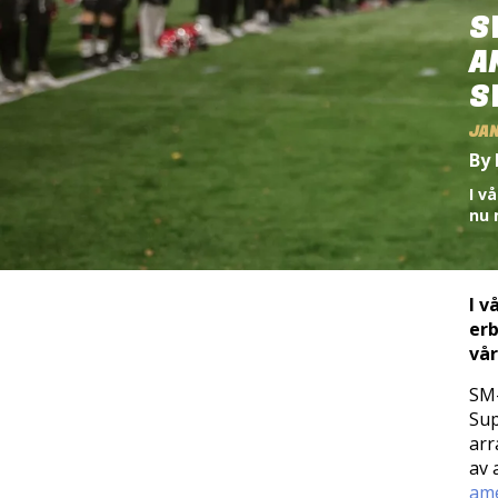
S
A
S
JAN
By 
I v
nu 
I v
erb
vår
SM-
Sup
arr
av 
ame