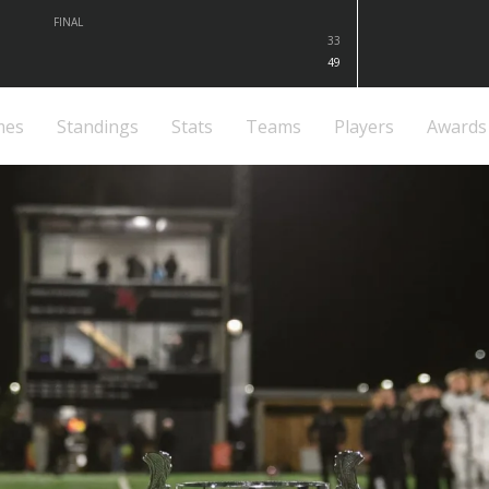
FINAL
33
49
mes
Standings
Stats
Teams
Players
Awards