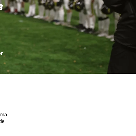
S
er
mma
de