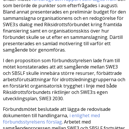
som berörde de punkter som efterfrågades i augusti.
Bland annat presenterades en preliminär budget för den
sammanslagna organisationens och en redogörelse för
SWE3:s dialog med Riksidrottsförbundet kring framtida
finansiering samt en organisationsskiss över hur
förbundet skulle se ut efter en sammanslagning. Därtill
presenterades en samlad motivering till varför ett
samgående bör genomföras.
I den proposition som förbundsstyrelsen lade fram till
mötet konstaterades att att samgående mellan SWE3
och SBSLF skulle innebära större resurser, förbättrade
arbetsförutsättningar för idrottsledningsgrupperna och
en förstärkt organisatorisk trygghet i linje med både
Riksidrottsförbundets riktlinjer och SWE3:s egen
utvecklingsplan, SWE3 2030.
Förbundsmötet beslutade att lägga de redovisade
dokumenten till handlingarna,
i enlighet med
förbundsstyrelsens förslag
. Arbetet med
samgåendeprocessen mellan SWE3 och SBSLF fortsätter