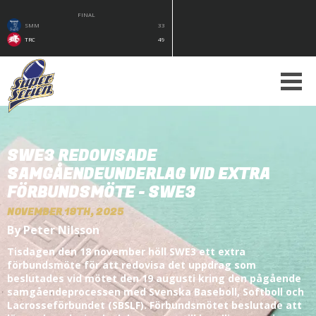
FINAL
SMM
33
TRC
49
SWE3 REDOVISADE
SAMGÅENDEUNDERLAG VID EXTRA
FÖRBUNDSMÖTE - SWE3
NOVEMBER 19TH, 2025
By Peter Nilsson
Tisdagen den 18 november höll SWE3 ett extra
förbundsmöte för att redovisa det uppdrag som
beslutades vid mötet den 19 augusti kring den pågående
samgåendeprocessen med Svenska Baseboll, Softboll och
Lacrosseförbundet (SBSLF). Förbundsmötet beslutade att