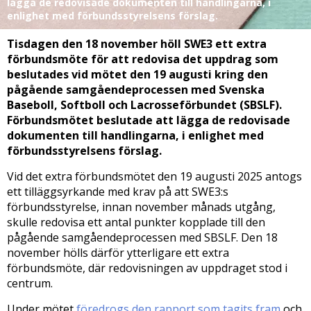
lägga de redovisade dokumenten till handlingarna, i
enlighet med förbundsstyrelsens förslag.
Tisdagen den 18 november höll SWE3 ett extra
förbundsmöte för att redovisa det uppdrag som
beslutades vid mötet den 19 augusti kring den
pågående samgåendeprocessen med Svenska
Baseboll, Softboll och Lacrosseförbundet (SBSLF).
Förbundsmötet beslutade att lägga de redovisade
dokumenten till handlingarna, i enlighet med
förbundsstyrelsens förslag.
Vid det extra förbundsmötet den 19 augusti 2025 antogs
ett tilläggsyrkande med krav på att SWE3:s
förbundsstyrelse, innan november månads utgång,
skulle redovisa ett antal punkter kopplade till den
pågående samgåendeprocessen med SBSLF. Den 18
november hölls därför ytterligare ett extra
förbundsmöte, där redovisningen av uppdraget stod i
centrum.
Under mötet
föredrogs den rapport som tagits fram
och