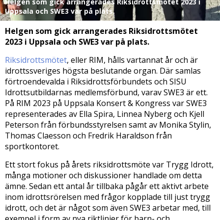
Helgen som gick arrangerades Riksidrottsmötet 2023 i
Uppsala och SWE3 var på plats.
Helgen som gick arrangerades Riksidrottsmötet
2023 i Uppsala och SWE3 var på plats.
Riksidrottsmötet
, eller RIM, hålls vartannat år och är
idrottssveriges högsta beslutande organ. Där samlas
förtroendevalda i Riksidrottsförbundets och SISU
Idrottsutbildarnas medlemsförbund, varav SWE3 är ett.
På RIM 2023 på Uppsala Konsert & Kongress var SWE3
representerades av Ella Spira, Linnea Nyberg och Kjell
Peterson från förbundsstyrelsen samt av Monika Stylin,
Thomas Claesson och Fredrik Haraldson från
sportkontoret.
Ett stort fokus på årets riksidrottsmöte var Trygg Idrott,
många motioner och diskussioner handlade om detta
ämne. Sedan ett antal år tillbaka pågår ett aktivt arbete
inom idrottsrörelsen med frågor kopplade till just trygg
idrott, och det är något som även SWE3 arbetar med, till
exempel i form av nya riktlinjer för barn- och