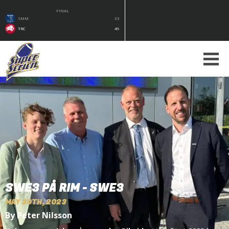
FINAL
SMM
33
TRC
49
SWE3 PÅ RIM - SWE3
MAY 30TH, 2023
By Peter Nilsson