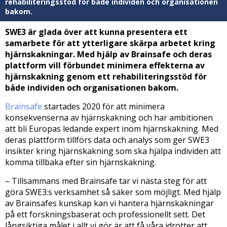
rehabiliteringsstöd för både individen och organisationen
bakom.
SWE3 är glada över att kunna presentera ett
samarbete för att ytterligare skärpa arbetet kring
hjärnskakningar. Med hjälp av Brainsafe och deras
plattform vill förbundet minimera effekterna av
hjärnskakning genom ett rehabiliteringsstöd för
både individen och organisationen bakom.
Brainsafe
startades 2020 för att minimera
konsekvenserna av hjärnskakning och har ambitionen
att bli Europas ledande expert inom hjärnskakning. Med
deras plattform tillförs data och analys som ger SWE3
insikter kring hjärnskakning som ska hjälpa individen att
komma tillbaka efter sin hjärnskakning.
– Tillsammans med Brainsafe tar vi nästa steg för att
göra SWE3:s verksamhet så säker som möjligt. Med hjälp
av Brainsafes kunskap kan vi hantera hjärnskakningar
på ett forskningsbaserat och professionellt sett. Det
långsiktiga målet i allt vi gör är att få våra idrotter att