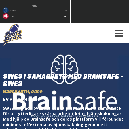
FINAL
SMM
33
TRC
49
SWE3 I SAMARBETE MED BRAINSAFE -
SWE3
MARCH 18TH, 2022
By Peter Nilsson
SWE3 är glada över att kunna presentera ett samarbete
för att ytterligare skärpa arbetet kring hjärnskakningar.
Med hjälp av Brainsafe och deras plattform vill förbundet
minimera effekterna av hjärnskakning genom ett