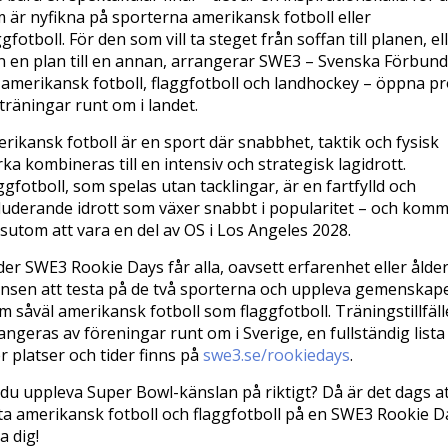
 är nyfikna på sporterna amerikansk fotboll eller
ggfotboll. För den som vill ta steget från soffan till planen, el
n en plan till en annan, arrangerar SWE3 – Svenska Förbund
 amerikansk fotboll, flaggfotboll och landhockey – öppna p
träningar runt om i landet.
rikansk fotboll är en sport där snabbhet, taktik och fysisk
rka kombineras till en intensiv och strategisk lagidrott.
ggfotboll, som spelas utan tacklingar, är en fartfylld och
luderande idrott som växer snabbt i popularitet – och kom
sutom att vara en del av OS i Los Angeles 2028.
er SWE3 Rookie Days får alla, oavsett erfarenhet eller ålder
nsen att testa på de två sporterna och uppleva gemenskap
m såväl amerikansk fotboll som flaggfotboll. Träningstillfäl
angeras av föreningar runt om i Sverige, en fullständig lista
r platser och tider finns på
swe3.se/rookiedays
.
l du uppleva Super Bowl-känslan på riktigt? Då är det dags a
ta amerikansk fotboll och flaggfotboll på en SWE3 Rookie D
a dig!