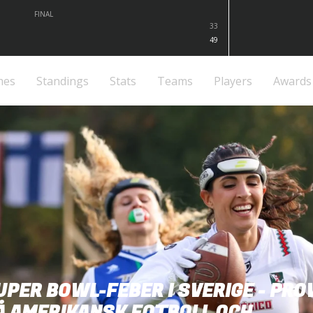
FINAL
33
49
mes
Standings
Stats
Teams
Players
Awards
UPER BOWL-FEBER I SVERIGE - PRO