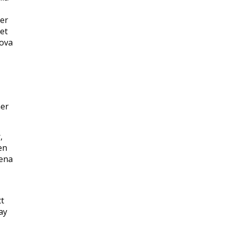
ler
et
rova
mer
,
en
lena
tt
ay