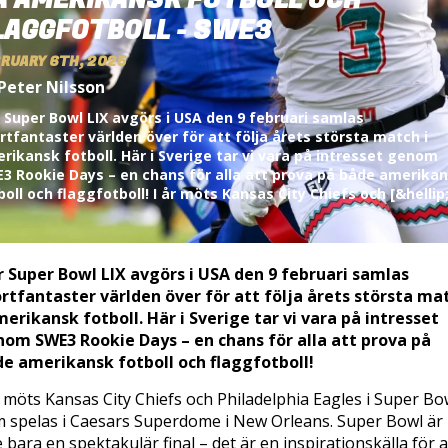
Å AMERIKANSK FOTBOLL OCH
LAGGFOTBOLL - SWE3
RUARY 6TH, 2025
Peter Nilsson
 Super Bowl LIX avgörs i USA den 9 februari samlas
rtfantaster världen över för att följa årets största match i
rikansk fotboll. Här i Sverige tar vi vara på intresset genom
3 Rookie Days – en chans för alla att prova på både amerika
boll och flaggfotboll! I år möts Kansas City Chiefs och [&hellip;
 Super Bowl LIX avgörs i USA den 9 februari samlas
rtfantaster världen över för att följa årets största ma
merikansk fotboll. Här i Sverige tar vi vara på intresset
om SWE3 Rookie Days – en chans för alla att prova på
e amerikansk fotboll och flaggfotboll!
r möts Kansas City Chiefs och Philadelphia Eagles i Super Bo
 spelas i Caesars Superdome i New Orleans. Super Bowl är
e bara en spektakulär final – det är en inspirationskälla för a