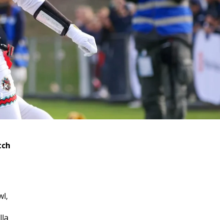
nsk
]
tch
wl,
lla