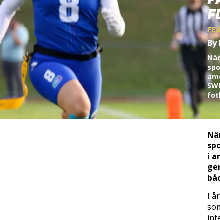
P
F
FEB
By 
När
spo
ame
SWE
fot
När
spo
i a
gen
båd
I å
som
int