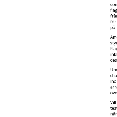
som
fla
frå
för
på-
Ame
sty
Fla
ink
des
Und
cha
ino
arr
öve
Vil
tes
när