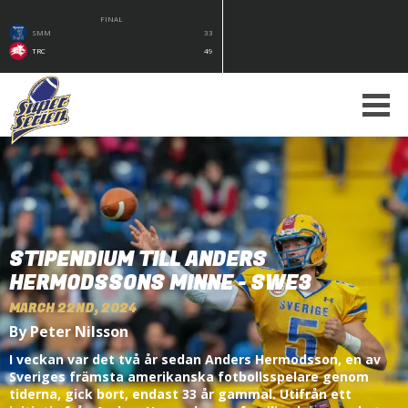
FINAL
SMM
33
TRC
49
STIPENDIUM TILL ANDERS
HERMODSSONS MINNE - SWE3
MARCH 22ND, 2024
By Peter Nilsson
I veckan var det två år sedan Anders Hermodsson, en av
Sveriges främsta amerikanska fotbollsspelare genom
tiderna, gick bort, endast 33 år gammal. Utifrån ett