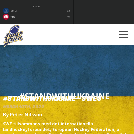
FINAL
SMM
33
TRC
49
#STANDWITHUKRAINE - SWE3
MARCH 10TH, 2022
By Peter Nilsson
SWE tillsammans med det internationella
landhockeyförbundet, European Hockey Federation, är