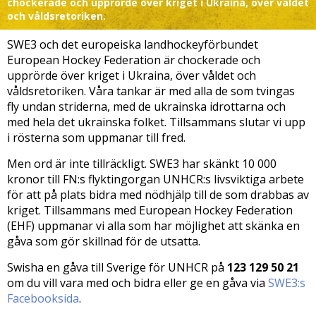
chockerade och upprörde över kriget i Ukraina, över våldet
och våldsretoriken.
SWE3 och det europeiska landhockeyförbundet
European Hockey Federation är chockerade och
upprörde över kriget i Ukraina, över våldet och
våldsretoriken. Våra tankar är med alla de som tvingas
fly undan striderna, med de ukrainska idrottarna och
med hela det ukrainska folket. Tillsammans slutar vi upp
i rösterna som uppmanar till fred.
Men ord är inte tillräckligt. SWE3 har skänkt 10 000
kronor till FN:s flyktingorgan UNHCR:s livsviktiga arbete
för att på plats bidra med nödhjälp till de som drabbas av
kriget. Tillsammans med European Hockey Federation
(EHF) uppmanar vi alla som har möjlighet att skänka en
gåva som gör skillnad för de utsatta.
Swisha en gåva till Sverige för UNHCR på
123 129 50 21
om du vill vara med och bidra eller ge en gåva via
SWE3:s
Facebooksida
.