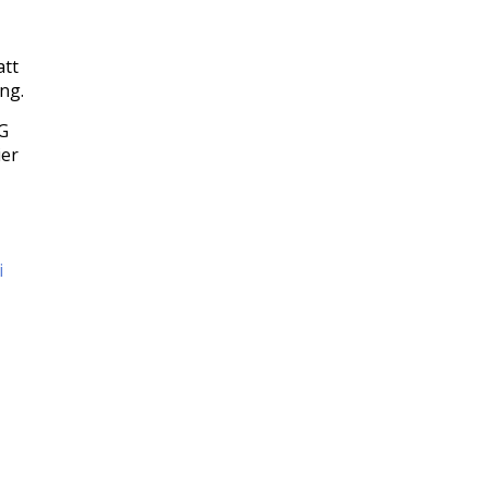
att
ng.
IG
ier
i