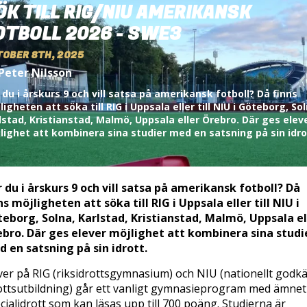
ÖK TILL RIG/NIU AMERIKANSK
OTBOLL 2026 - SWE3
TOBER 8TH, 2025
Peter Nilsson
 du i årskurs 9 och vill satsa på amerikansk fotboll? Då finns
ligheten att söka till RIG i Uppsala eller till NIU i Göteborg, Sol
lstad, Kristianstad, Malmö, Uppsala eller Örebro. Där ges elev
lighet att kombinera sina studier med en satsning på sin idro
 du i årskurs 9 och vill satsa på amerikansk fotboll? Då
ns möjligheten att söka till RIG i Uppsala eller till NIU i
eborg, Solna, Karlstad, Kristianstad, Malmö, Uppsala el
bro. Där ges elever möjlighet att kombinera sina studi
 en satsning på sin idrott.
ver på RIG (riksidrottsgymnasium) och NIU (nationellt godk
ottsutbildning) går ett vanligt gymnasieprogram med ämnet
cialidrott som kan läsas upp till 700 poäng. Studierna är