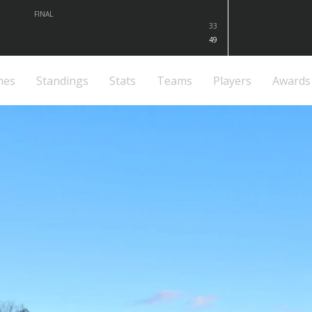
FINAL
33
49
mes
Standings
Stats
Teams
Players
Awards