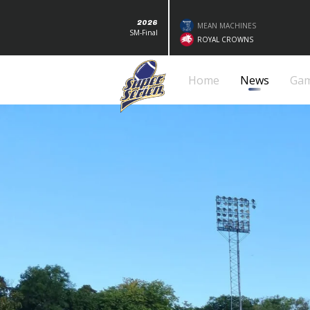
2026
MEAN MACHINES
SM-Final
ROYAL CROWNS
Home
News
Ga