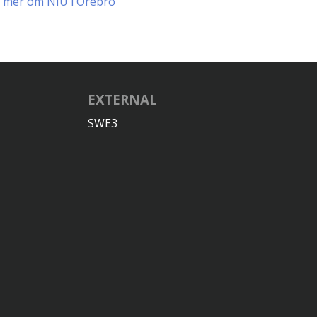
 mer om NIU i Örebro
EXTERNAL
SWE3