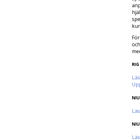
anp
hjä
spe
kun
För
och
med
RIG
Läs
Up
NIU
Läs
NIU
Läs