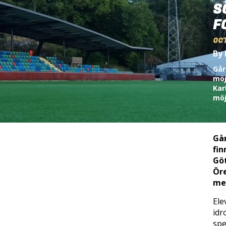
S
F
OC
By 
Går
möj
Kar
möj
Går
fin
Göt
Öre
med
Ele
idr
spe