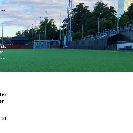
na,
er
tt.
ler
er
änd