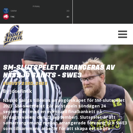
FINAL
SMM
33
TRC
49
SM-SLUTSPELET ARRANGERAS AV
NÄSSJÖ SAINTS - SWE3
AUGUST 23RD, 2023
By josefinak
Nässjö Saints tilldelas arrangörskapet för SM-slutspelet
2023. SM-slutspelet går av stapeln söndagen 24
september (med en eventuell finalbankett på
lördagskvällen, den 23 september). Slutspelet är att
samarrangemang mellan arrangerade förening och SWE3
som tillsammans arbetar för att skapa ett så bra