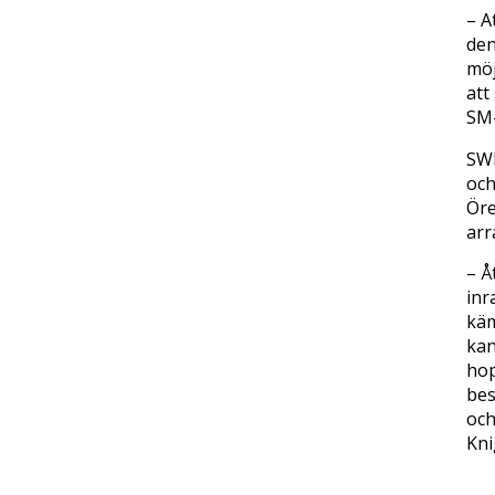
– A
den
möj
att
SM-
SWE
och
Öre
arr
– Å
inr
käm
kan
hop
bes
och
Kni