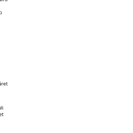
o
året
li
et