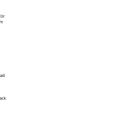
för
om
vad
ack