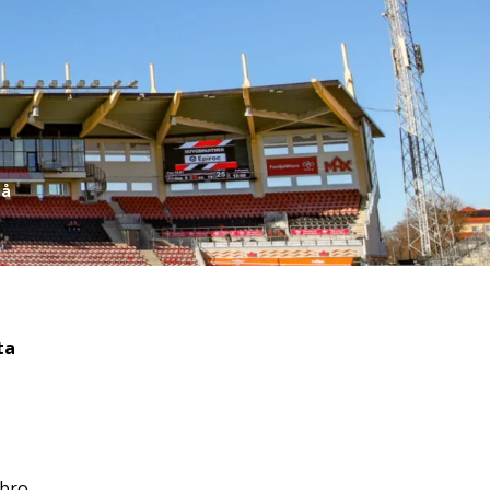
på
ta
ebro