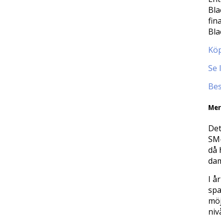
Bla
fin
Bla
Köp
Se 
Bes
Mer
Det
SM-
då 
dam
I å
spa
möj
niv