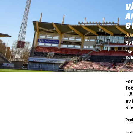
V
A
S
JUN
By 
För
Beh
För
fot
– Å
av 
Ste
Pra
Ent