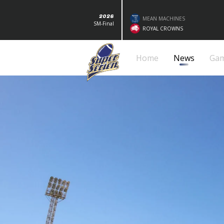
2026
MEAN MACHINES
SM-Final
ROYAL CROWNS
Home
News
Ga