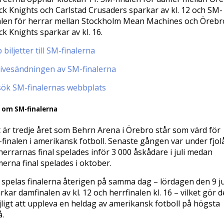
ck Knights och Carlstad Crusaders sparkar av kl. 12 och SM-
alen för herrar mellan Stockholm Mean Machines och Örebr
ck Knights sparkar av kl. 16.
 biljetter till SM-finalerna
livesändningen av SM-finalerna
ök SM-finalernas webbplats
 om SM-finalerna
 är tredje året som Behrn Arena i Örebro står som värd för
finalen i amerikansk fotboll. Senaste gången var under fjol
herrarnas final spelades inför 3 000 åskådare i juli medan
erna final spelades i oktober.
r spelas finalerna återigen på samma dag – lördagen den 9 ju
rkar damfinalen av kl. 12 och herrfinalen kl. 16 – vilket gör d
ligt att uppleva en heldag av amerikansk fotboll på högsta
å.