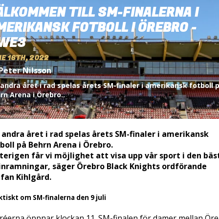
ÄLKOMMEN TILL SM-FINALERNA I
MERIKANSK FOTBOLL I ÖREBRO -
WE3
E 16TH, 2022
Peter Nilsson
 andra året i rad spelas årets SM-finaler i amerikansk fotboll 
rn Arena i Örebro..
 andra året i rad spelas årets SM-finaler i amerikansk
boll på Behrn Arena i Örebro.
terigen får vi möjlighet att visa upp vår sport i den bäs
inramningar, säger Örebro Black Knights ordförande
fan Kihlgård.
ktiskt om SM-finalerna den 9 juli
réerna öppnar klockan 11. SM-finalen för damer mellan Ör