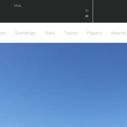
FINAL
33
49
mes
Standings
Stats
Teams
Players
Awards