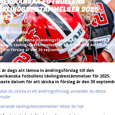
MERIKANSKA FOTBOLLENS
ÄVLINGSBESTÄMMELSER 2025 -
WE3
GUST 23RD, 2024
Peter Nilsson
 är dags att lämna in ändringsförslag till den amerikanska
bollens tävlingsbestämmelser för 2025. Senaste datum för at
cka in förslag är den 30 september.
 är dags att lämna in ändringsförslag till den
rikanska fotbollens tävlingsbestämmelser för 2025.
aste datum för att skicka in förslag är den 30 septemb
kar du skicka in ett ändringsförslag använder du detta
mulär
arande tävlingsbestämmelser hittar du här