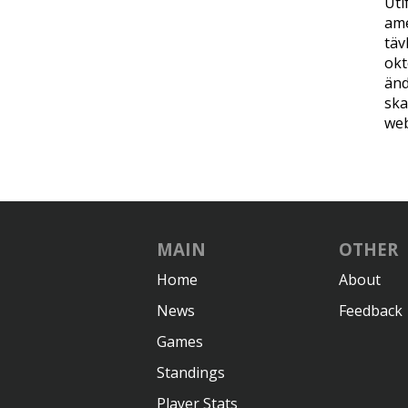
Uti
ame
täv
okt
änd
ska
web
MAIN
OTHER
Home
About
News
Feedback
Games
Standings
Player Stats