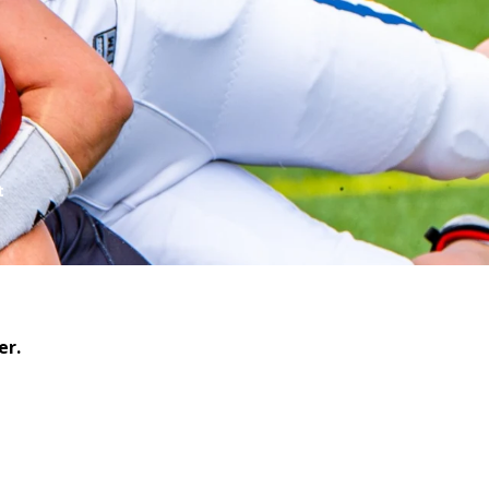
t
er.