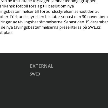
från de inskickade förslagen lämnar ledningsgruppen i
rikansk fotboll förslag till beslut om nya
lingsbestämmelser till förbundsstyrelsen senast den 30
ober. Förbundsstyrelsen beslutar senast den 30 november
ringar av tävlingsbestämmelserna. Senast den 15 decembe
 de nya tävlingsbestämmelserna presenteras på SWE3:s
bplats.
EXTERNAL
SWE3