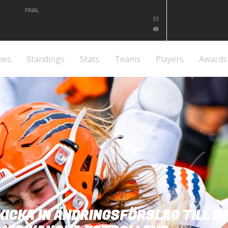
FINAL
33
49
mes
Standings
Stats
Teams
Players
Awards
KICKA IN ÄNDRINGSFÖRSLAG TILL D