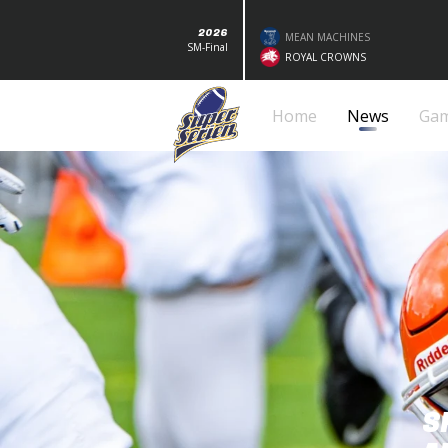
2026
MEAN MACHINES
SM-Final
ROYAL CROWNS
Home
News
Ga
S