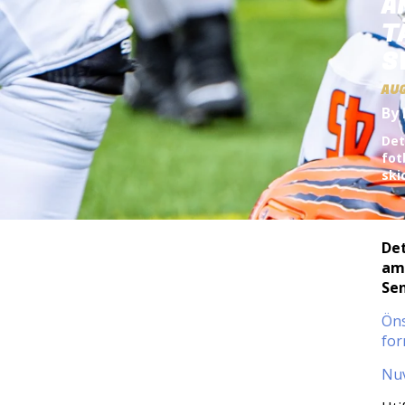
A
T
S
AU
By 
Det
fot
ski
Det
ame
Sen
Öns
for
Nuv