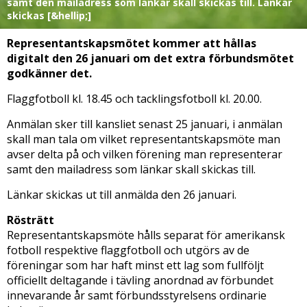
samt den mailadress som länkar skall skickas till. Länkar
skickas [&hellip;]
Representantskapsmötet kommer att hållas
digitalt den 26 januari om det extra förbundsmötet
godkänner det.
Flaggfotboll kl. 18.45 och tacklingsfotboll kl. 20.00.
Anmälan sker till kansliet senast 25 januari, i anmälan
skall man tala om vilket representantskapsmöte man
avser delta på och vilken förening man representerar
samt den mailadress som länkar skall skickas till.
Länkar skickas ut till anmälda den 26 januari.
Rösträtt
Representantskapsmöte hålls separat för amerikansk
fotboll respektive flaggfotboll och utgörs av de
föreningar som har haft minst ett lag som fullföljt
officiellt deltagande i tävling anordnad av förbundet
innevarande år samt förbundsstyrelsens ordinarie