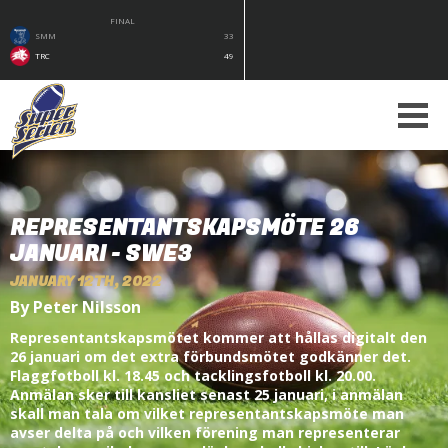
FINAL
SMM
33
TRC
49
REPRESENTANTSKAPSMÖTE 26
JANUARI - SWE3
JANUARY 12TH, 2022
By Peter Nilsson
Representantskapsmötet kommer att hållas digitalt den
26 januari om det extra förbundsmötet godkänner det.
Flaggfotboll kl. 18.45 och tacklingsfotboll kl. 20.00.
Anmälan sker till kansliet senast 25 januari, i anmälan
skall man tala om vilket representantskapsmöte man
avser delta på och vilken förening man representerar