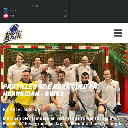
FINAL
SMM
33
TRC
49
PARTILLES 17:E RAKA GULD PÅ
HERRSIDAN - SWE3
MARCH 14TH, 2022
By Peter Nilsson
Matchen blev jämnare än vad många förväntat sig men
Partille SC besegrade Roslagens IF med 4–3 och förlängde