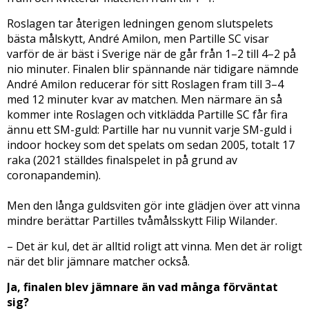
Roslagen tar återigen ledningen genom slutspelets
bästa målskytt, André Amilon, men Partille SC visar
varför de är bäst i Sverige när de går från 1–2 till 4–2 på
nio minuter. Finalen blir spännande när tidigare nämnde
André Amilon reducerar för sitt Roslagen fram till 3–4
med 12 minuter kvar av matchen. Men närmare än så
kommer inte Roslagen och vitklädda Partille SC får fira
ännu ett SM-guld: Partille har nu vunnit varje SM-guld i
indoor hockey som det spelats om sedan 2005, totalt 17
raka (2021 ställdes finalspelet in på grund av
coronapandemin).
Men den långa guldsviten gör inte glädjen över att vinna
mindre berättar Partilles tvåmålsskytt Filip Wilander.
– Det är kul, det är alltid roligt att vinna. Men det är roligt
när det blir jämnare matcher också.
Ja, finalen blev jämnare än vad många förväntat
sig?