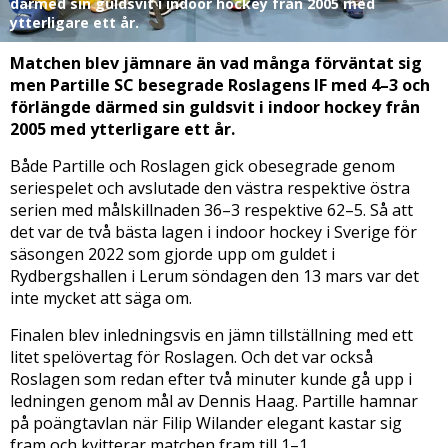
därmed sin guldsvit i indoor hockey från 2005 med
ytterligare ett år.
Matchen blev jämnare än vad många förväntat sig
men Partille SC besegrade Roslagens IF med 4–3 och
förlängde därmed sin guldsvit i indoor hockey från
2005 med ytterligare ett år.
Både Partille och Roslagen gick obesegrade genom
seriespelet och avslutade den västra respektive östra
serien med målskillnaden 36–3 respektive 62–5. Så att
det var de två bästa lagen i indoor hockey i Sverige för
säsongen 2022 som gjorde upp om guldet i
Rydbergshallen i Lerum söndagen den 13 mars var det
inte mycket att säga om.
Finalen blev inledningsvis en jämn tillställning med ett
litet spelövertag för Roslagen. Och det var också
Roslagen som redan efter två minuter kunde gå upp i
ledningen genom mål av Dennis Haag. Partille hamnar
på poängtavlan när Filip Wilander elegant kastar sig
fram och kvitterar matchen fram till 1–1.