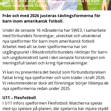
Från och med 2026 justeras tävlingsformerna för barn
inom amerikansk fotboll.
Från och med 2026 justeras tävlingsformerna för
barn inom amerikansk fotboll.
Under de senaste 16 månaderna har SWE3, i samarbete
med förbundets föreningar, utvecklat och utvärderat
nya spelformer för barn inom amerikansk fotboll.
Arbetet med att se över spelformerna har sin
utgångspunkt i Riksidrottsförbundets riktlinjer för barn-
och ungdomsidrott samt i den senaste forskningen om
meningsfull tävlan och kring hjärnskakningar.
Vi kan nu presentera det beslut som förbundsstyrelsen
fattat kring nya spelformer och som träder i kraft 2026.
Vi rekommenderar dock att föreningar börjar tillämpa de
nya spelformerna redan under 2025.
U11 – Flexfotboll
I U11 införs spelformen Flexfotboll. Matcherna spelas
med sju spelare på planen, där spelarna bär mjuka skydd