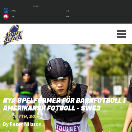
FINAL
SMM
33
TRC
49
NYA SPELFORMER FÖR BARNFOTBOLL I
AMERIKANSK FOTBOLL - SWE3
MARCH 7TH, 2025
By Peter Nilsson