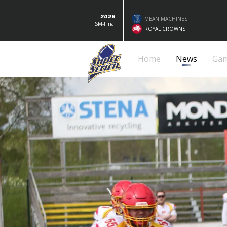
2026
MEAN MACHINES
SM-Final
ROYAL CROWNS
Home
News
Ga