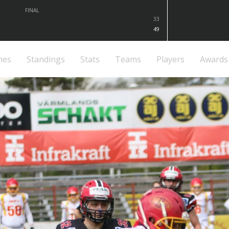
FINAL
33
49
mes
Standings
Stats
Teams
Players
Awards