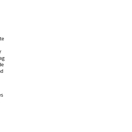
te
r
lag
de
nd
es
s