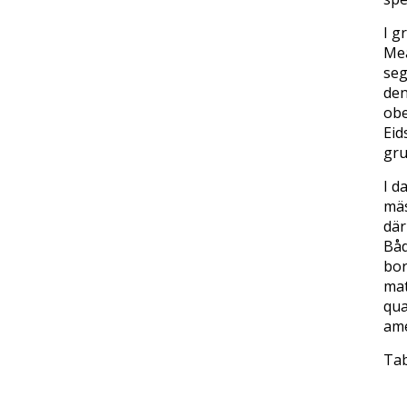
I g
Mea
seg
den
obe
Eid
gru
I d
mäs
där
Båd
bor
mat
qua
ame
Tab