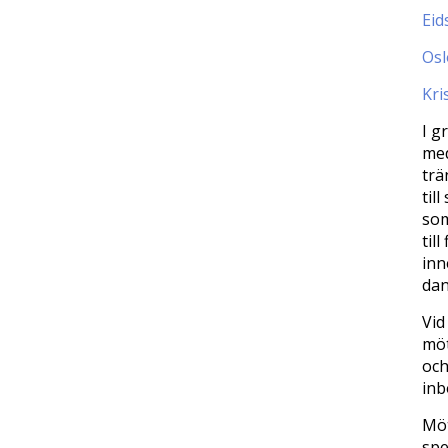
Eid
Osl
Kri
I g
med
trä
til
som
til
inn
dan
Vid
möt
och
inb
Möt
spe