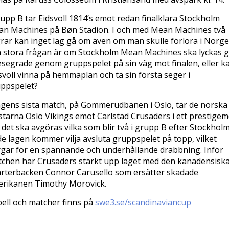
rupp B tar Eidsvoll 1814’s emot redan finalklara Stockholm
n Machines på Bøn Stadion. I och med Mean Machines två
rar kan inget lag gå om även om man skulle förlora i Norge
 stora frågan är om Stockholm Mean Machines ska lyckas 
segrade genom gruppspelet på sin väg mot finalen, eller k
svoll vinna på hemmaplan och ta sin första seger i
ppspelet?
agens sista match, på Gommerudbanen i Oslo, tar de norska
tarna Oslo Vikings emot Carlstad Crusaders i ett prestige
 det ska avgöras vilka som blir två i grupp B efter Stockholm
e lagen kommer vilja avsluta gruppspelet på topp, vilket
gar för en spännande och underhållande drabbning. Inför
chen har Crusaders stärkt upp laget med den kanadensisk
rterbacken Connor Carusello som ersätter skadade
rikanen Timothy Morovick.
ell och matcher finns på
swe3.se/scandinaviancup