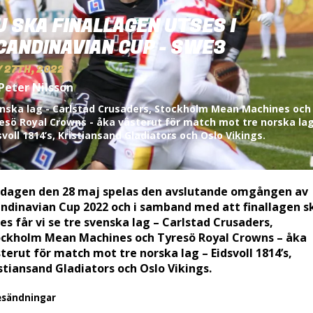
U SKA FINALLAGEN UTSES I
CANDINAVIAN CUP - SWE3
 27TH, 2022
Peter Nilsson
nska lag - Carlstad Crusaders, Stockholm Mean Machines och
esö Royal Crowns - åka västerut för match mot tre norska lag
svoll 1814’s, Kristiansand Gladiators och Oslo Vikings.
rdagen den 28 maj spelas den avslutande omgången av
ndinavian Cup 2022 och i samband med att finallagen s
es får vi se tre svenska lag – Carlstad Crusaders,
ockholm Mean Machines och Tyresö Royal Crowns – åka
terut för match mot tre norska lag – Eidsvoll 1814’s,
stiansand Gladiators och Oslo Vikings.
esändningar