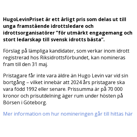
utmärkt engagemang och stort ledarskap till svensk
idrotts bästa”.
HugoLevinPriset är ett årligt pris som delas ut till
unga framstående idrottsledare och
idrottsorganisatörer ”för utmärkt engagemang och
stort ledarskap till svensk idrotts bästa”.
Förslag på lämpliga kandidater, som verkar inom idrott
registrerad hos Riksidrottsförbundet, kan nomineras
fram till den 31 maj.
Pristagare får inte vara äldre än Hugo Levin var vid sin
bortgång – vilket innebär att 2024 års pristagare ska
vara född 1992 eller senare. Prissumma är på 70 000
kronor och prisutdelning äger rum under hösten på
Börsen i Göteborg.
Mer information om hur nomineringen går till hittas här