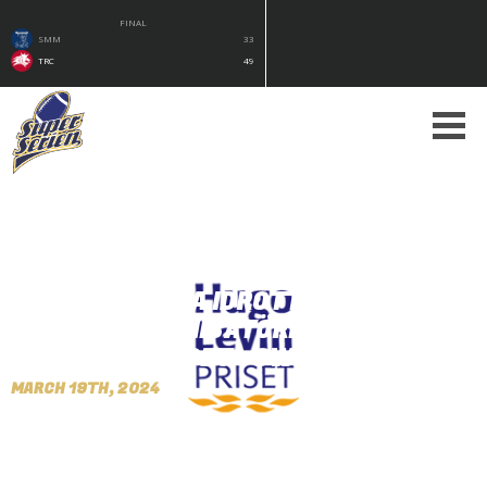
FINAL
SMM
33
TRC
49
NOMINERA UNGA IDROTTSLEDARE OCH
IDROTTSORGANISATÖRER TILL
HUGOLEVINPRISET - SWE3
MARCH 19TH, 2024
By Peter Nilsson
HugoLevinPriset är ett årligt pris som delas ut till unga
framstående idrottsledare och idrottsorganisatörer ”för