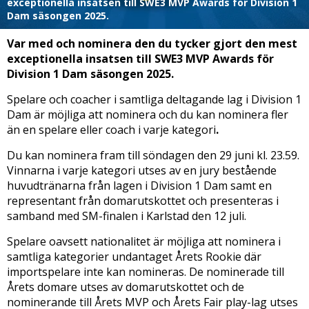
exceptionella insatsen till SWE3 MVP Awards för Division 1
Dam säsongen 2025.
Var med och nominera den du tycker gjort den mest
exceptionella insatsen till SWE3 MVP Awards för
Division 1 Dam säsongen 2025.
Spelare och coacher i samtliga deltagande lag i Division 1
Dam är möjliga att nominera och du kan nominera fler
än en spelare eller coach i varje kategori
.
Du kan nominera fram till söndagen den 29 juni kl. 23.59.
Vinnarna i varje kategori utses av en jury bestående
huvudtränarna från lagen i Division 1 Dam samt en
representant från domarutskottet och presenteras i
samband med SM-finalen i Karlstad den 12 juli.
Spelare oavsett nationalitet är möjliga att nominera i
samtliga kategorier undantaget Årets Rookie där
importspelare inte kan nomineras. De nominerade till
Årets domare utses av domarutskottet och de
nominerande till Årets MVP och Årets Fair play-lag utses