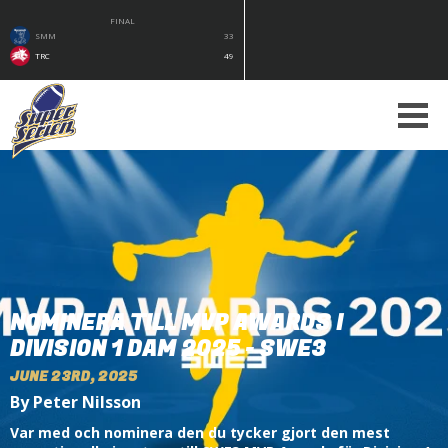
FINAL
SMM
33
TRC
49
NOMINERA TILL MVP AWARDS I
DIVISION 1 DAM 2025 - SWE3
JUNE 23RD, 2025
By Peter Nilsson
Var med och nominera den du tycker gjort den mest