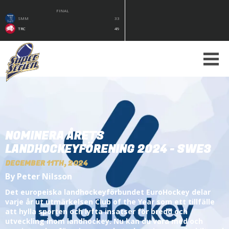
FINAL
SMM
33
TRC
49
NOMINERA ÅRETS
LANDHOCKEYFÖRENING 2024 - SWE3
DECEMBER 11TH, 2024
By Peter Nilsson
Det europeiska landhockeyförbundet EuroHockey delar
varje år ut utmärkelsen Club of the Year som ett tillfälle
att hylla sporten och lyfta insatser för bredd och
utveckling inom landhockey. Nu kan du vara med och