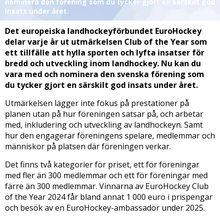
nominera den förening som du tycker gjort en särskilt god
insats under året.
Det europeiska landhockeyförbundet EuroHockey
delar varje år ut utmärkelsen Club of the Year som
ett tillfälle att hylla sporten och lyfta insatser för
bredd och utveckling inom landhockey. Nu kan du
vara med och nominera den svenska förening som
du tycker gjort en särskilt god insats under året.
Utmärkelsen lägger inte fokus på prestationer på
planen utan på hur föreningen satsar på, och arbetar
med, inkludering och utveckling av landhockeyn. Samt
hur den engagerar föreningens spelare, medlemmar och
människor på platsen där föreningen verkar.
Det finns två kategorier för priset, ett för föreningar
med fler än 300 medlemmar och ett för föreningar med
färre än 300 medlemmar. Vinnarna av EuroHockey Club
of the Year 2024 får bland annat 1 000 euro i prispengar
och besök av en EuroHockey-ambassadör under 2025.