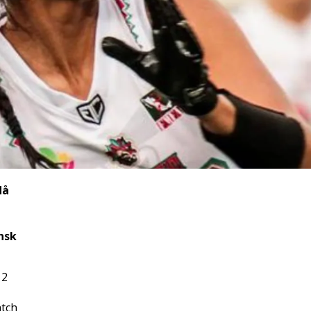
då
nsk
 2
atch