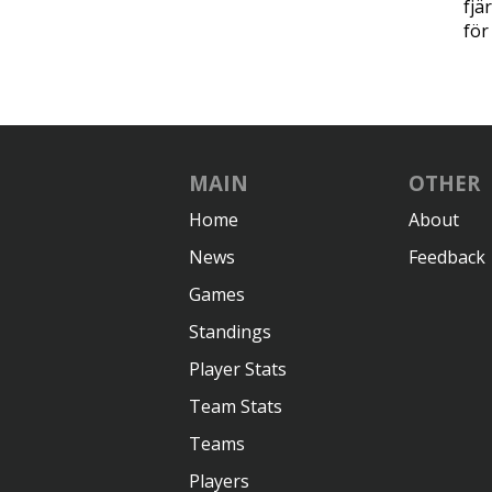
fjä
för
MAIN
OTHER
Home
About
News
Feedback
Games
Standings
Player Stats
Team Stats
Teams
Players