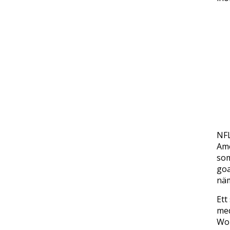
NFL
Ame
som
goa
näm
Ett
med
Wor