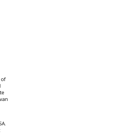
 of
l
te
ovan
SA.
t