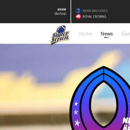
2026
MEAN MACHINES
SM-Final
ROYAL CROWNS
Home
News
Ga
N