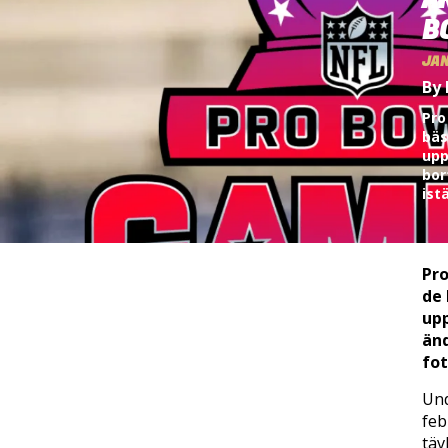
Ä
B
JAN
By 
Pro
bäs
upp
bor
ist
Pr
de 
upp
änd
fot
Und
feb
täv