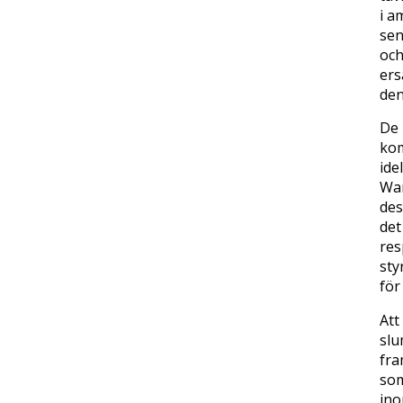
i a
sen
och
ers
den
De 
kom
ide
War
des
det
res
sty
för
Att
slu
fra
som
ino