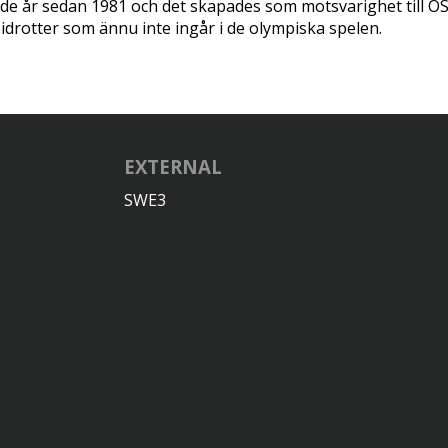
rde år sedan 1981 och det skapades som motsvarighet till O
 idrotter som ännu inte ingår i de olympiska spelen.
EXTERNAL
SWE3