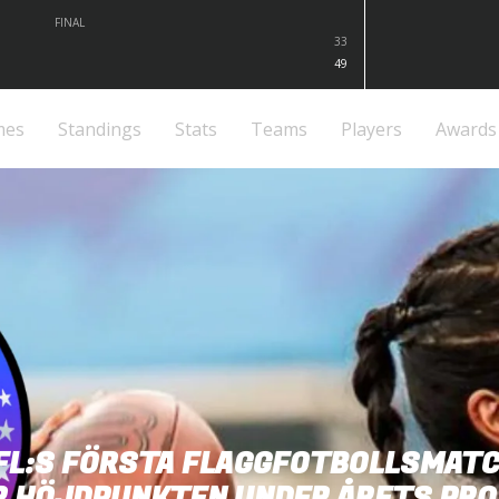
FINAL
33
49
mes
Standings
Stats
Teams
Players
Awards
FL:S FÖRSTA FLAGGFOTBOLLSMAT