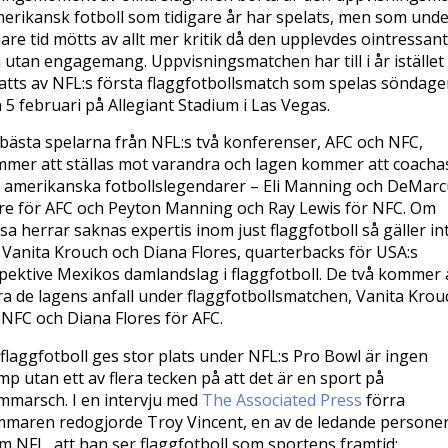
merikansk fotboll som tidigare år har spelats, men som und
are tid mötts av allt mer kritik då den upplevdes ointressant
 utan engagemang. Uppvisningsmatchen har till i år istället
atts av NFL:s första flaggfotbollsmatch som spelas söndag
 5 februari på Allegiant Stadium i Las Vegas.
bästa spelarna från NFL:s två konferenser, AFC och NFC,
mer att ställas mot varandra och lagen kommer att coacha
l amerikanska fotbollslegendarer – Eli Manning och DeMar
e för AFC och Peyton Manning och Ray Lewis för NFC. Om
sa herrar saknas expertis inom just flaggfotboll så gäller in
 Vanita Krouch och Diana Flores, quarterbacks för USA:s
pektive Mexikos damlandslag i flaggfotboll. De två kommer 
ra de lagens anfall under flaggfotbollsmatchen, Vanita Krou
 NFC och Diana Flores för AFC.
 flaggfotboll ges stor plats under NFL:s Pro Bowl är ingen
mp utan ett av flera tecken på att det är en sport på
mmarsch. I en intervju med
The Associated Press
förra
maren redogjorde Troy Vincent, en av de ledande persone
m NFL, att han ser flaggfotboll som sportens framtid: