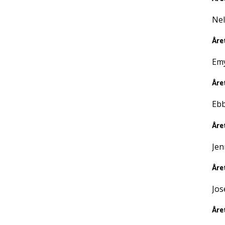
Nel
Åre
Emy
Åre
Ebb
Åre
Jen
Åre
Jos
Åre