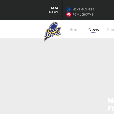
2026
MEAN MACHINES
SM-Final
ROYAL CROWNS
Home
News
Ga
M
F