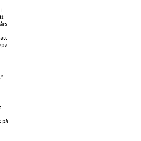
 i
tt
års
att
kapa
.”
t
s på