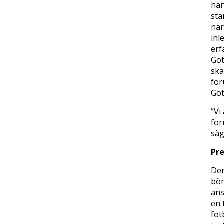
han
sta
när
inl
erf
Göt
ska
för
Göt
“Vi
for
säg
Pre
Den
bör
ans
en 
fot