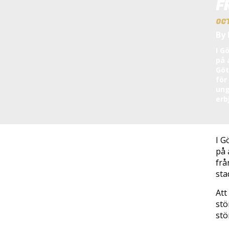
F
OCT
By
I G
på 
Göt
för
ung
erb
I G
på 
frå
sta
Att
stö
stö