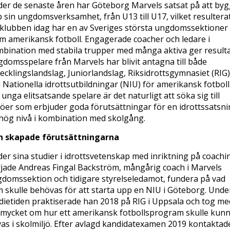
er de senaste åren har Göteborg Marvels satsat på att by
 sin ungdomsverksamhet, från U13 till U17, vilket resulterat
 klubben idag har en av Sveriges största ungdomssektioner
m amerikansk fotboll. Engagerade coacher och ledare i
bination med stabila trupper med många aktiva ger resulta
domsspelare från Marvels har blivit antagna till både
ecklingslandslag, Juniorlandslag, Riksidrottsgymnasiet (RIG)
 Nationella idrottsutbildningar (NIU) för amerikansk fotboll
 unga elitsatsande spelare är det naturligt att söka sig till
jöer som erbjuder goda förutsättningar för en idrottssatsn
hög nivå i kombination med skolgång.
n skapade förutsättningarna
er sina studier i idrottsvetenskap med inriktning på coachi
jade Andreas Fingal Backström, mångårig coach i Marvels
domssektion och tidigare styrelseledamot, fundera på vad
 skulle behövas för att starta upp en NIU i Göteborg. Unde
dietiden praktiserade han 2018 på RIG i Uppsala och tog me
 mycket om hur ett amerikansk fotbollsprogram skulle kun
vas i skolmiljö. Efter avlagd kandidatexamen 2019 kontaktad