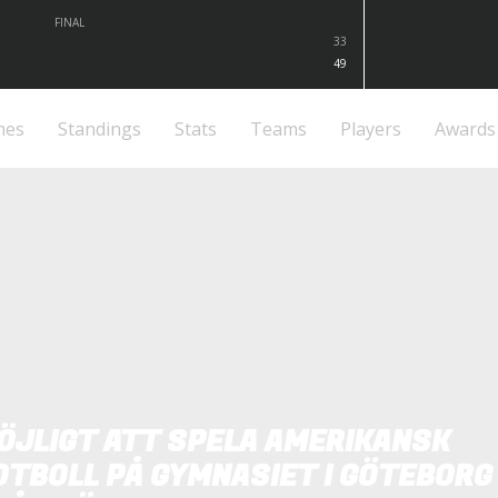
FINAL
33
49
mes
Standings
Stats
Teams
Players
Awards
ÖJLIGT ATT SPELA AMERIKANSK
OTBOLL PÅ GYMNASIET I GÖTEBORG