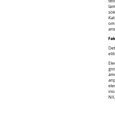
tes
läm
sök
Kat
om 
ans
Fak
Det
eli
Ele
god
ämn
anp
ele
ino
NIU