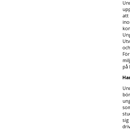
Und
upp
att
ino
kom
Ung
Utv
och
För
mil
på 
Ha
Und
bör
ung
som
stu
sig
dri