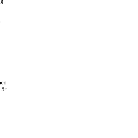
ng
n
med
 är