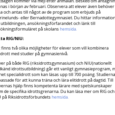
tdagen kommer via mejl efter anmälan. Besked om antagni
nas i början av februari. Observera att elever även behöver
a och antas till något av de program som erbjuds på
rinelunds- eller Bernadottegymnasiet. Du hittar informatio
utbildningen, ansökningsförfarandet och länk till
ökningsformuläret på skolans
hemsida.
ta RIG/NIU:
 finns två olika möjligheter för elever som vill kombinera
tidrott med studier på gymnasienivå.
ver på både RIG (riksidrottsgymnasium) och NIU(nationellt
känd idrottsutbildning) går ett vanligt gymnasieprogram, 
et specialidrott som kan läsas upp till 700 poäng. Studierna
assade för att kunna träna och lära elitidrott på dagtid. Till
vernas hjälp finns kompetenta lärare med spetskunskaper
m de specifika idrottsgrenarna. Du kan läsa mer om RIG och
 på Riksidrottsförbundets
hemsida.