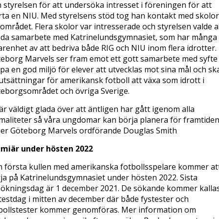
 styrelsen för att undersöka intresset i föreningen för att
rta en NIU. Med styrelsens stöd tog han kontakt med skolor
området. Flera skolor var intresserade och styrelsen valde a
eda samarbete med Katrinelundsgymnasiet, som har många 
arenhet av att bedriva både RIG och NIU inom flera idrotter.
eborg Marvels ser fram emot ett gott samarbete med syfte 
pa en god miljö för elever att utvecklas mot sina mål och s
utsättningar för amerikansk fotboll att växa som idrott i
eborgsområdet och övriga Sverige.
 är väldigt glada över att äntligen har gått igenom alla
maliteter så våra ungdomar kan börja planera för framtiden
er Göteborg Marvels ordförande Douglas Smith
miär under hösten 2022
 första kullen med amerikanska fotbollsspelare kommer at
ja på Katrinelundsgymnasiet under hösten 2022. Sista
ökningsdag är 1 december 2021. De sökande kommer kalla
testdag i mitten av december där både fystester och
bollstester kommer genomföras. Mer information om