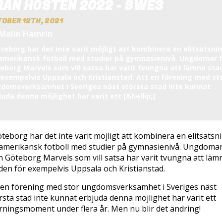
RÅN HÖSTEN 2022 - SWE3
OBER 12TH, 2021
 Malin Hamrin
öteborg har det inte varit möjligt att kombinera en elitsatsni
amerikansk fotboll med studier på gymnasienivå. Ungdomar 
eborg Marvels som vill satsa har varit tvungna att lämna sta
 exempelvis Uppsala och Kristianstad. Att en förening med st
domsverksamhet i Sveriges näst största stad inte kunnat
juda denna möjlighet har varit ett [&hellip;]
öteborg har det inte varit möjligt att kombinera en elitsatsn
amerikansk fotboll med studier på gymnasienivå. Ungdoma
n Göteborg Marvels som vill satsa har varit tvungna att läm
den för exempelvis Uppsala och Kristianstad.
 en förening med stor ungdomsverksamhet i Sveriges näst
rsta stad inte kunnat erbjuda denna möjlighet har varit ett
rningsmoment under flera år. Men nu blir det ändring!