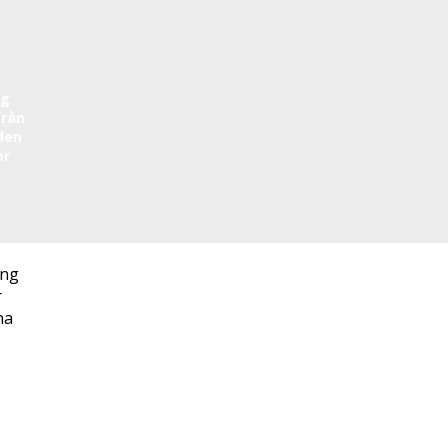
ng
från
den
or
ing
r
na