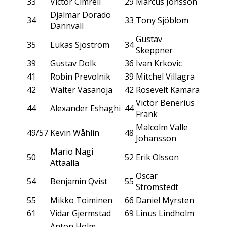
33
Victor Cimrell
29
Marcus Jonsson
Djalmar Dorado
34
33
Tony Sjöblom
Dannvall
Gustav
35
Lukas Sjöström
34
Skeppner
39
Gustav Dolk
36
Ivan Krkovic
41
Robin Prevolnik
39
Mitchel Villagra
42
Walter Vasanoja
42
Rosevelt Kamara
Victor Benerius
44
Alexander Eshaghi
44
Frank
Malcolm Valle
49/57
Kevin Wåhlin
48
Johansson
Mario Nagi
50
52
Erik Olsson
Attaalla
Oscar
54
Benjamin Qvist
55
Strömstedt
55
Mikko Toiminen
66
Daniel Myrsten
61
Vidar Gjermstad
69
Linus Lindholm
Anton Holm