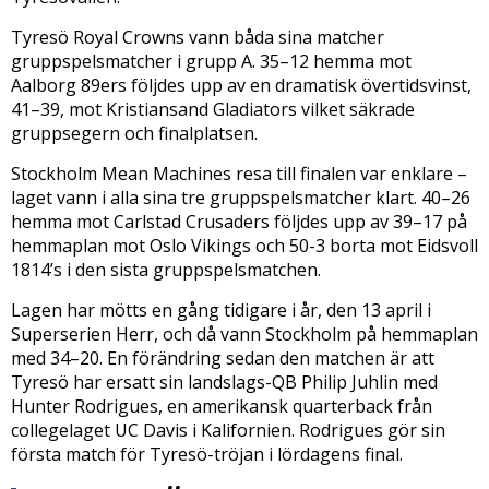
Tyresö Royal Crowns vann båda sina matcher
gruppspelsmatcher i grupp A. 35–12 hemma mot
Aalborg 89ers följdes upp av en dramatisk övertidsvinst,
41–39, mot Kristiansand Gladiators vilket säkrade
gruppsegern och finalplatsen.
Stockholm Mean Machines resa till finalen var enklare –
laget vann i alla sina tre gruppspelsmatcher klart. 40–26
hemma mot Carlstad Crusaders följdes upp av 39–17 på
hemmaplan mot Oslo Vikings och 50-3 borta mot Eidsvoll
1814’s i den sista gruppspelsmatchen.
Lagen har mötts en gång tidigare i år, den 13 april i
Superserien Herr, och då vann Stockholm på hemmaplan
med 34–20. En förändring sedan den matchen är att
Tyresö har ersatt sin landslags-QB Philip Juhlin med
Hunter Rodrigues, en amerikansk quarterback från
collegelaget UC Davis i Kalifornien. Rodrigues gör sin
första match för Tyresö-tröjan i lördagens final.