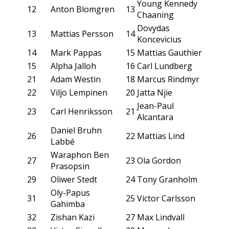
Young Kennedy
12
Anton Blomgren
13
Chaaning
Dovydas
13
Mattias Persson
14
Koncevicius
14
Mark Pappas
15
Mattias Gauthier
15
Alpha Jalloh
16
Carl Lundberg
21
Adam Westin
18
Marcus Rindmyr
22
Viljo Lempinen
20
Jatta Njie
Jean-Paul
23
Carl Henriksson
21
Alcantara
Daniel Bruhn
26
22
Mattias Lind
Labbé
Waraphon Ben
27
23
Ola Gordon
Prasopsin
29
Oliwer Stedt
24
Tony Granholm
Oly-Papus
31
25
Victor Carlsson
Gahimba
32
Zishan Kazi
27
Max Lindvall