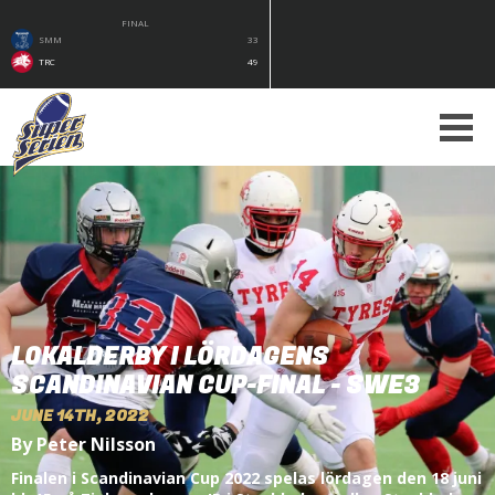
FINAL
SMM
33
TRC
49
LOKALDERBY I LÖRDAGENS
SCANDINAVIAN CUP-FINAL - SWE3
JUNE 14TH, 2022
By Peter Nilsson
Finalen i Scandinavian Cup 2022 spelas lördagen den 18 juni