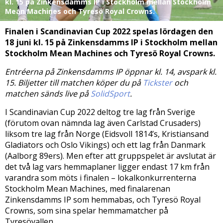
kl. 15 på Zinkensdamms IP i Stockholm mellan Stockholm
Mean Machines och Tyresö Royal Crowns.
Finalen i Scandinavian Cup 2022 spelas lördagen den
18 juni kl. 15 på Zinkensdamms IP i Stockholm mellan
Stockholm Mean Machines och Tyresö Royal Crowns.
Entréerna på Zinkensdamms IP öppnar kl. 14, avspark kl.
15. Biljetter till matchen köper du på
Tickster
och
matchen sänds live på
SolidSport
.
I Scandinavian Cup 2022 deltog tre lag från Sverige
(förutom ovan nämnda lag även Carlstad Crusaders)
liksom tre lag från Norge (Eidsvoll 1814’s, Kristiansand
Gladiators och Oslo Vikings) och ett lag från Danmark
(Aalborg 89ers). Men efter att gruppspelet är avslutat är
det två lag vars hemmaplaner ligger endast 17 km från
varandra som möts i finalen – lokalkonkurrenterna
Stockholm Mean Machines, med finalarenan
Zinkensdamms IP som hemmabas, och Tyresö Royal
Crowns, som sina spelar hemmamatcher på
Tyresövallen.