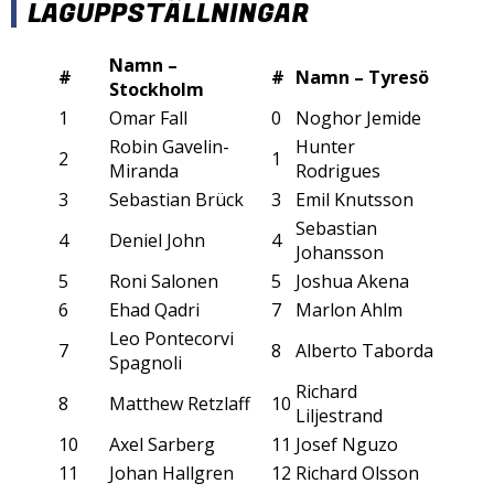
LAGUPPSTÄLLNINGAR
Namn –
#
#
Namn – Tyresö
Stockholm
1
Omar Fall
0
Noghor Jemide
Robin Gavelin-
Hunter
2
1
Miranda
Rodrigues
3
Sebastian Brück
3
Emil Knutsson
Sebastian
4
Deniel John
4
Johansson
5
Roni Salonen
5
Joshua Akena
6
Ehad Qadri
7
Marlon Ahlm
Leo Pontecorvi
7
8
Alberto Taborda
Spagnoli
Richard
8
Matthew Retzlaff
10
Liljestrand
10
Axel Sarberg
11
Josef Nguzo
11
Johan Hallgren
12
Richard Olsson