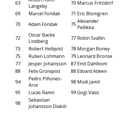
63
70
Marcus Fritzdorf
Längeby
69
Marcel Fondak
71
Eric Blomgren
Alexander
70
Adam Fondak
75
Pellikka
Oscar Backe
72
77
Robin Svallin
Lindberg
73
Robert Hellqvist
78
Morgan Boney
75
Ruben Lohmann
79
Leonard Bronse
77
Jesper Johansson
87
Emil Dahlbom
88
Felix Grönqvist
88
Edvard Atleen
Pedro Piñones-
94
98
Modi Jamil
Arce
95
Lucas Ramn
99
Gogi Vasic
Sebastian
98
Johansson Diakiti