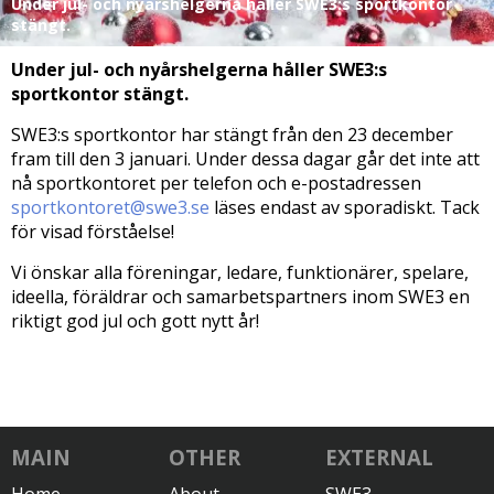
Under jul- och nyårshelgerna håller SWE3:s sportkontor
stängt.
Under jul- och nyårshelgerna håller SWE3:s
sportkontor stängt.
SWE3:s sportkontor har stängt från den 23 december
fram till den 3 januari. Under dessa dagar går det inte att
nå sportkontoret per telefon och e-postadressen
sportkontoret@swe3.se
läses endast av sporadiskt. Tack
för visad förståelse!
Vi önskar alla föreningar, ledare, funktionärer, spelare,
ideella, föräldrar och samarbetspartners inom SWE3 en
riktigt god jul och gott nytt år!
MAIN
OTHER
EXTERNAL