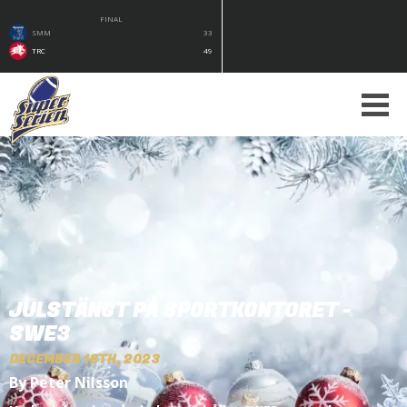
FINAL
SMM
33
TRC
49
JULSTÄNGT PÅ SPORTKONTORET -
SWE3
DECEMBER 18TH, 2023
By Peter Nilsson