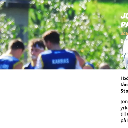
J
P
JAN
By 
I b
pra
I b
lån
St
Jon
yrk
til
på 