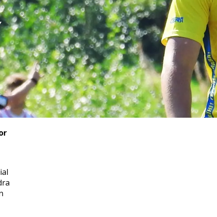
g
or
ial
dra
n