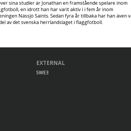
ver sina studier är Jonathan en framstående spelare inom
ggfotboll, en idrott han har varit aktiv i i fem år inom
eningen Nässjö Saints. Sedan fyra år tillbaka har han även v
del av det svenska herrlandslaget i flaggfotboll.
EXTERNAL
SWE3