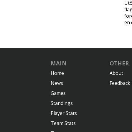
Utö
fla
för
en 
MAIN
OTHER
Home
About
News
Feedback
Games
Standings
Player Stats
Team Stats