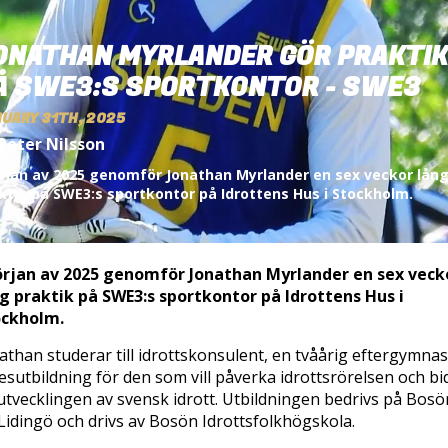
ONATHAN MYRLANDER GÖR PRAKTIK
Å SWE3:S SPORTKONTOR - SWE3
UARY 31TH, 2025
Peter Nilsson
örjan av 2025 genomför Jonathan Myrlander en sex veckor lån
ktik på SWE3:s sportkontor på Idrottens Hus i Stockholm.
örjan av 2025 genomför Jonathan Myrlander en sex veck
g praktik på SWE3:s sportkontor på Idrottens Hus i
ockholm.
athan studerar till idrottskonsulent, en tvåårig eftergymnas
esutbildning för den som vill påverka idrottsrörelsen och bi
l utvecklingen av svensk idrott. Utbildningen bedrivs på Bosö
Lidingö och drivs av Bosön Idrottsfolkhögskola.