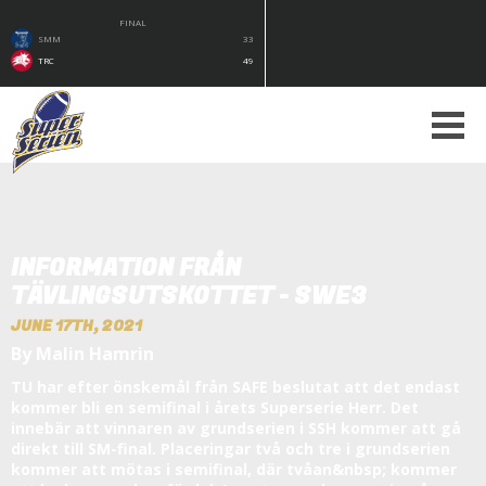
FINAL
SMM
33
TRC
49
INFORMATION FRÅN
TÄVLINGSUTSKOTTET - SWE3
JUNE 17TH, 2021
By Malin Hamrin
TU har efter önskemål från SAFE beslutat att det endast
kommer bli en semifinal i årets Superserie Herr. Det
innebär att vinnaren av grundserien i SSH kommer att gå
direkt till SM-final. Placeringar två och tre i grundserien
kommer att mötas i semifinal, där tvåan&nbsp; kommer