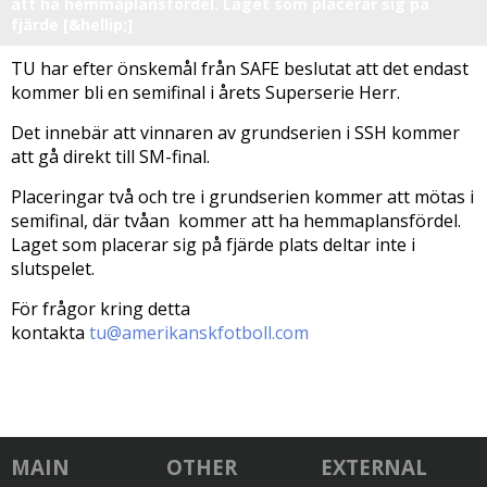
att ha hemmaplansfördel. Laget som placerar sig på
fjärde [&hellip;]
TU har efter önskemål från SAFE beslutat att det endast
kommer bli en semifinal i årets Superserie Herr.
Det innebär att vinnaren av grundserien i SSH kommer
att gå direkt till SM-final.
Placeringar två och tre i grundserien kommer att mötas i
semifinal, där tvåan kommer att ha hemmaplansfördel.
Laget som placerar sig på fjärde plats deltar inte i
slutspelet.
För frågor kring detta
kontakta
tu@amerikanskfotboll.com
MAIN
OTHER
EXTERNAL