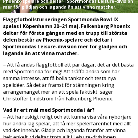
Phoenix-spelare och deltar i Sportmondas Leisure-division
mer för glädjen och laganda än att vinna matcher.
Flaggfotbollsturneringen Sportmonda Bowl IX
spelas i Köpenhamn 20–21 maj. Falkenberg Phoenix
deltar för första gången med en trupp till största
delen består av Phoenix-spelare och deltar i
Sportmondas Leisure-division mer för glädjen och
laganda än att vinna matcher.
– Att få andas flaggfotboll ett par dagar, det är det bästa
med Sportmonda för mig! Att träffa andra som har
samma intresse, att få bolla tankar och testa nya
spelidéer. Så det är främst för stämningen kring
arrangemanget mer än att spela faktiskt, säger
Christoffer Lindström från Falkenberg Phoenix.
Vad är ert mål med Sportmonda i år?
– Att ha ruskigt roligt och att kunna visa våra nybörjare
hur andra lag spelar, att få mer spelerfarenhet med allt
vad det innebär. Glädje och laganda framför att vinna
helt enkelt, vi deltar trots allt i Leisure-divisionen.