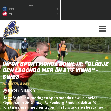
FINAL
SMM
33
TRC
49
INFÖR SPORTMONDA BOWL IX: “GLÄDJE
OCH LAGANDA MER ÄN ATT VINNA” -
SWE3
MAY 8TH, 2023
By Peter Nilsson
Flaggfotbollsturneringen Sportmonda Bowl IX spelas i
Köpenhamn 20–21 maj. Falkenberg Phoenix deltar för
första gången med en trupp till största delen består av