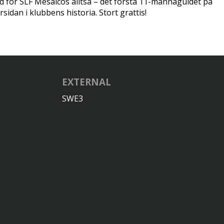
d för SLF Mesaicos alltså – det första 11-mannaguldet på
rsidan i klubbens historia. Stort grattis!
EXTERNAL
SWE3