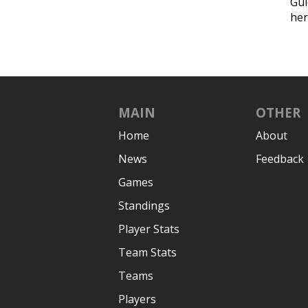
Gul
her
MAIN
OTHER
Home
About
News
Feedback
Games
Standings
Player Stats
Team Stats
Teams
Players