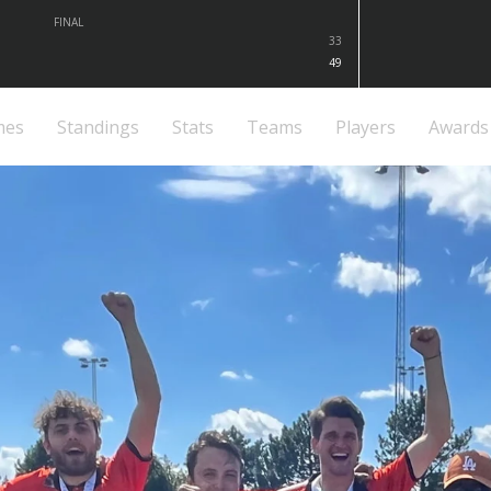
FINAL
33
49
mes
Standings
Stats
Teams
Players
Awards