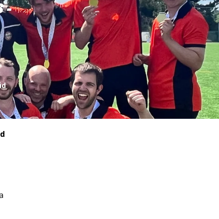
 -
id
ld
a