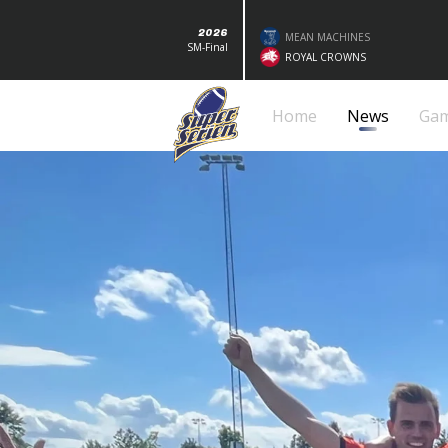
2026
MEAN MACHINES
SM-Final
ROYAL CROWNS
Home
News
Ga