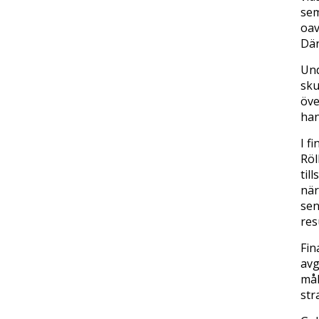
sem
oav
Där
Und
sku
öve
han
I f
Röl
til
när
sen
res
Fin
avg
mål
str