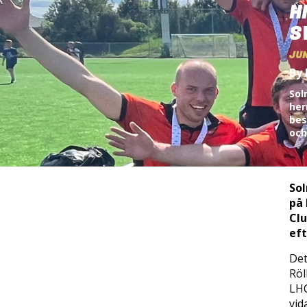
H
S
JUN
By 
Sol
her
bes
och
Sol
på 
Clu
eft
Det
Röl
LHC
vid