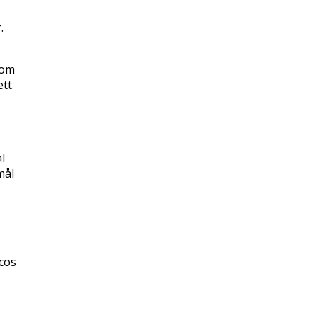
.
som
ett
l
mål
cos