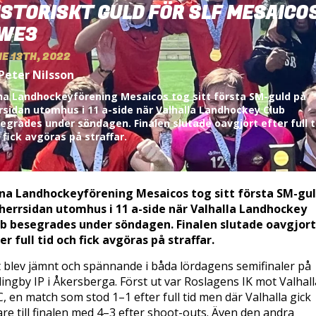
ISTORISKT GULD FÖR SLF MESAICOS
WE3
E 13TH, 2022
Peter Nilsson
na Landhockeyförening Mesaicos tog sitt första SM-guld på
rsidan utomhus i 11 a-side när Valhalla Landhockey Club
egrades under söndagen. Finalen slutade oavgjort efter full t
 fick avgöras på straffar.
na Landhockeyförening Mesaicos tog sitt första SM-gu
herrsidan utomhus i 11 a-side när Valhalla Landhockey
b besegrades under söndagen. Finalen slutade oavgjort
er full tid och fick avgöras på straffar.
 blev jämnt och spännande i båda lördagens semifinaler på
lingby IP i Åkersberga. Först ut var Roslagens IK mot Valhall
, en match som stod 1–1 efter full tid men där Valhalla gick
are till finalen med 4–3 efter shoot-outs. Även den andra