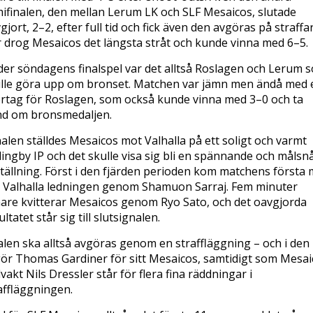
ifinalen, den mellan Lerum LK och SLF Mesaicos, slutade
gjort, 2–2, efter full tid och fick även den avgöras på straffar
 drog Mesaicos det längsta stråt och kunde vinna med 6–5.
er söndagens finalspel var det alltså Roslagen och Lerum 
lle göra upp om bronset. Matchen var jämn men ändå med 
rtag för Roslagen, som också kunde vinna med 3–0 och ta
d om bronsmedaljen.
inalen ställdes Mesaicos mot Valhalla på ett soligt och varmt
lingby IP och det skulle visa sig bli en spännande och målsnå
lställning. Först i den fjärden perioden kom matchens första 
 Valhalla ledningen genom Shamuon Sarraj. Fem minuter
are kvitterar Mesaicos genom Ryo Sato, och det oavgjorda
ultatet står sig till slutsignalen.
alen ska alltså avgöras genom en straffläggning – och i den
ör Thomas Gardiner för sitt Mesaicos, samtidigt som Mesai
vakt Nils Dressler står för flera fina räddningar i
affläggningen.