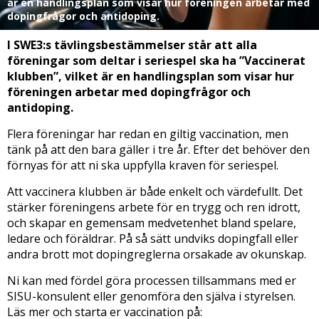
är en handlingsplan som visar hur föreningen arbetar med
dopingfrågor och antidoping.
I SWE3:s tävlingsbestämmelser står att alla
föreningar som deltar i seriespel ska ha ”Vaccinerat
klubben”, vilket är en handlingsplan som visar hur
föreningen arbetar med dopingfrågor och
antidoping.
Flera föreningar har redan en giltig vaccination, men
tänk på att den bara gäller i tre år. Efter det behöver den
förnyas för att ni ska uppfylla kraven för seriespel.
Att vaccinera klubben är både enkelt och värdefullt. Det
stärker föreningens arbete för en trygg och ren idrott,
och skapar en gemensam medvetenhet bland spelare,
ledare och föräldrar. På så sätt undviks dopingfall eller
andra brott mot dopingreglerna orsakade av okunskap.
Ni kan med fördel göra processen tillsammans med er
SISU-konsulent eller genomföra den själva i styrelsen.
Läs mer och starta er vaccination på: