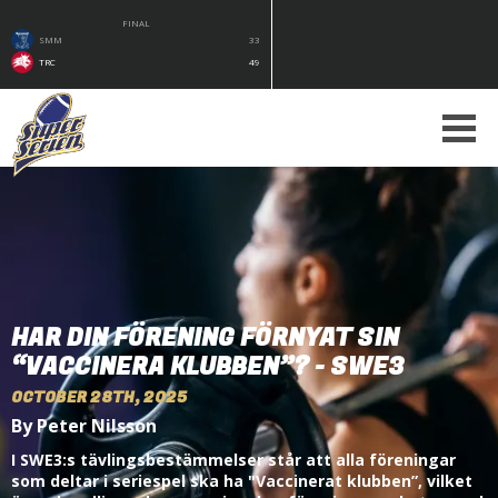
FINAL
SMM
33
TRC
49
HAR DIN FÖRENING FÖRNYAT SIN
“VACCINERA KLUBBEN”? - SWE3
OCTOBER 28TH, 2025
By Peter Nilsson
I SWE3:s tävlingsbestämmelser står att alla föreningar
som deltar i seriespel ska ha "Vaccinerat klubben”, vilket