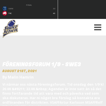
FINAL
SMM
33
TRC
49
FÖRENINGSFORUM 1/9 - SWE3
AUGUST 21ST, 2021
By Malin Hamrin
Vi närmar oss nästa Föreningsforum. Tid onsdag den 1/9 kl
20.00 &#8211; 22.00.&nbsp; Agendan är inte satt än så det
finns fortfarande tid att vara med och påverka vad som
ska diskuteras. Har ni något bra förslag så kontakta era
ordföranden för distrikten. VSAFFArtur Karlsson MSAFFRolf