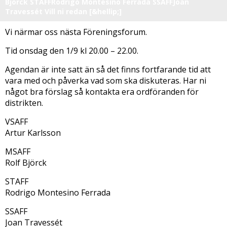
Björck STAFFRodrigo Montesino Ferrada SSAFFJoan
Travessét Vill ni redan [&hellip;]
Vi närmar oss nästa Föreningsforum.
Tid onsdag den 1/9 kl 20.00 – 22.00.
Agendan är inte satt än så det finns fortfarande tid att
vara med och påverka vad som ska diskuteras. Har ni
något bra förslag så kontakta era ordföranden för
distrikten.
VSAFF
Artur Karlsson
MSAFF
Rolf Björck
STAFF
Rodrigo Montesino Ferrada
SSAFF
Joan Travessét