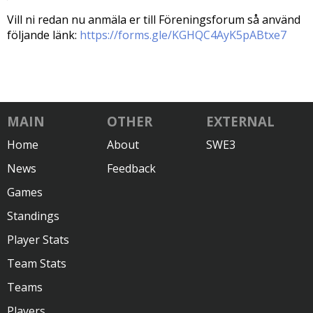
Vill ni redan nu anmäla er till Föreningsforum så använd
följande länk:
https://forms.gle/KGHQC4AyK5pABtxe7
MAIN
OTHER
EXTERNAL
Home
About
SWE3
News
Feedback
Games
Standings
Player Stats
Team Stats
Teams
Players