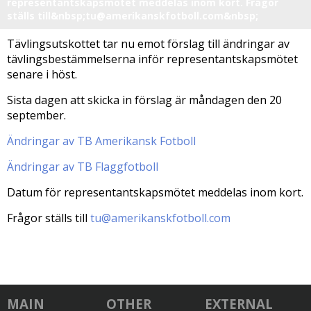
representantskapsmötet meddelas inom kort. Frågor
ställs till&nbsp;tu@amerikanskfotboll.com&nbsp;
Tävlingsutskottet tar nu emot förslag till ändringar av
tävlingsbestämmelserna inför representantskapsmötet
senare i höst.
Sista dagen att skicka in förslag är måndagen den 20
september.
Ändringar av TB Amerikansk Fotboll
Ändringar av TB Flaggfotboll
Datum för representantskapsmötet meddelas inom kort.
Frågor ställs till
tu@amerikanskfotboll.com
MAIN
OTHER
EXTERNAL