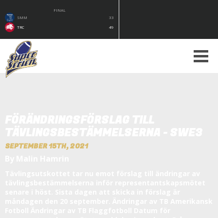
FINAL
SMM
33
TRC
49
FÖRÄNDRINGSFÖRSLAG TILL
TÄVLINGSBESTÄMMELSERNA - SWE3
SEPTEMBER 15TH, 2021
By Malin Hamrin
Tävlingsutskottet tar nu emot förslag till ändringar av
tävlingsbestämmelserna inför representantskapsmötet
senare i höst. Sista dagen att skicka in förslag är
måndagen den 20 september. Ändringar av TB Amerikansk
Fotboll Ändringar av TB Flaggfotboll Datum för